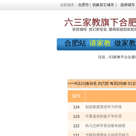
当前城市：
合肥市
[
切换其它城市
]
选择城市
合肥站
请家教
做家教
目前，63家教平台在册
>>>共[121]条信息 共[7]页 每页[20]条
[1]
[2
编号
创设家庭英语学习环境
124
不要逼你的孩子学外语
123
幼儿怎样学英语最有效呢
122
怎样培养婴幼儿的语言能力
121