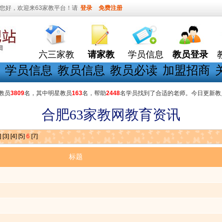
您好，欢迎来63家教平台！请
登录
免费注册
六三家教
请家教
学员信息
教员登录
学员信息
教员信息
教员必读
加盟招商
教员
3809
名，其中明星教员
163
名，帮助
2448
名学员找到了合适的老师。今日更新教
合肥63家教网教育资讯
]
[3]
[4]
[5]
6
[7]
标题