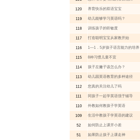
养育快乐的双语宝宝
120
幼儿能够学习英语吗？
119
训练孩子的听敏度
118
打造聪明宝宝从家教开始
117
1―1．5岁孩子语言能力的培养
116
8种习惯儿童不宜
115
孩子左撇子该怎么办？
114
幼儿园英语教育的多种途径
113
您真的关注幼儿了吗
112
同孩子一起学英语强于辅导
111
外教如何教孩子学英语
110
生活中教孩子学英语的建议
109
如何防止上课开小差
52
如果防止孩子上课走神
51