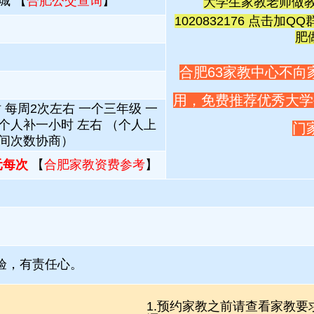
城 【
合肥公交查询
】
大学生家教老师做教
1020832176 点击加QQ
肥
合肥63家教中心不向
用，免费推荐优秀大学
 每周2次左右 一个三年级 一
个人补一小时 左右 （个人上
门
时间次数协商）
0元每次
【
合肥家教资费参考
】
验，有责任心。
1.预约家教之前请查看家教要