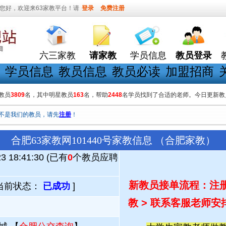
您好，欢迎来63家教平台！请
登录
免费注册
六三家教
请家教
学员信息
教员登录
学员信息
教员信息
教员必读
加盟招商
教员
3809
名，其中明星教员
163
名，帮助
2448
名学员找到了合适的老师。今日更新教
不是我们的教员，请先
注册
！
合肥63家教网101440号家教信息 （合肥家教）
23 18:41:30 (已有
0
个教员应聘
新教员接单流程：注册
当前状态：
已成功
]
教 > 联系客服老师安