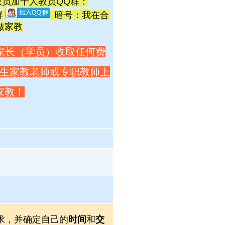
员加千人教员QQ群：
群
暗号：我在合
做家教
家长（学员）收取任何费
生家教老师或专职教师上
家教！
求，并确定自己的
时间
和
交