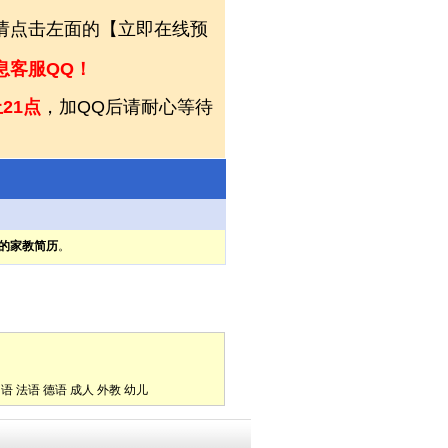
，请点击左面的【立即在线预
息客服QQ！
21点
，加QQ后请耐心等待
的家教简历
。
它
口语
法语
德语
成人
外教
幼儿