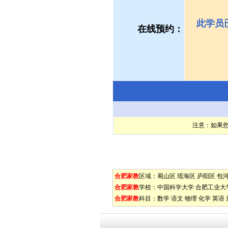
此学员
在线预约：
注意：如果
合肥家教
区域：
蜀山区
瑶海区
庐阳区
包
合肥家教
学校：
中国科学大学
合肥工业大
合肥家教
科目：
数学
语文
物理
化学
英语