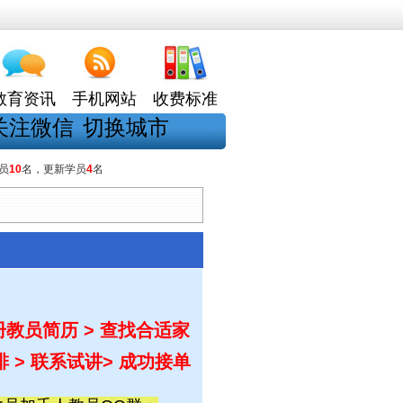
教育资讯
手机网站
收费标准
关注微信
切换城市
员
10
名，更新学员
4
名
教员简历 > 查找合适家
排 > 联系试讲
> 成功接单