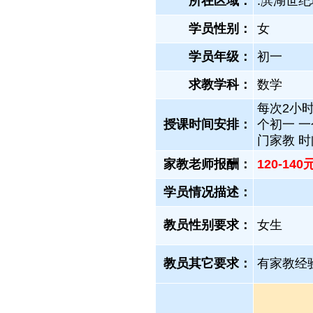
所在区域：
.滨湖世纪
学员性别：
女
学员年级：
初一
求教学科：
数学
每次2小时
授课时间安排：
个初一 一
门家教 
家教老师报酬：
120-14
学员情况描述：
教员性别要求：
女生
教员其它要求：
有家教经