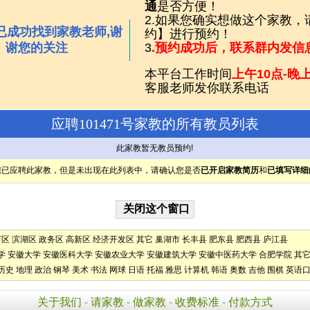
通
是否方便！
2.如果您确实想做这个家教
已成功找到家教老师,谢
约】进行预约！
谢您的关注
3
.预约成功后，联系群内发信
本平台工作时间
上午10点-晚上
客服老师发你联系电话
应聘101471号家教的所有教员列表
此家教暂无教员预约!
您已应聘此家教，但是未出现在此列表中，请确认您是否
已开启家教简历
和
已填写详细
河区
滨湖区
政务区
高新区
经济开发区
其它
巢湖市
长丰县
肥东县
肥西县
庐江县
学
安徽大学
安徽医科大学
安徽农业大学
安徽建筑大学
安徽中医药大学
合肥学院
其
历史
地理
政治
钢琴
美术
书法
网球
日语
托福
雅思
计算机
韩语
奥数
吉他
围棋
英语
关于我们
-
请家教
-
做家教
-
收费标准
-
付款方式