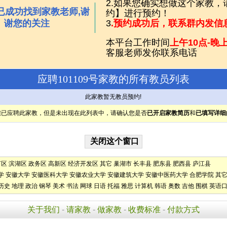
2.如果您确实想做这个家教
已成功找到家教老师,谢
约】进行预约！
谢您的关注
3
.预约成功后，联系群内发信
本平台工作时间
上午10点-晚上
客服老师发你联系电话
应聘101109号家教的所有教员列表
此家教暂无教员预约!
您已应聘此家教，但是未出现在此列表中，请确认您是否
已开启家教简历
和
已填写详细
河区
滨湖区
政务区
高新区
经济开发区
其它
巢湖市
长丰县
肥东县
肥西县
庐江县
学
安徽大学
安徽医科大学
安徽农业大学
安徽建筑大学
安徽中医药大学
合肥学院
其
历史
地理
政治
钢琴
美术
书法
网球
日语
托福
雅思
计算机
韩语
奥数
吉他
围棋
英语
关于我们
-
请家教
-
做家教
-
收费标准
-
付款方式