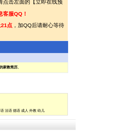
，请点击左面的【立即在线预
息客服QQ！
21点
，加QQ后请耐心等待
的家教简历
。
它
口语
法语
德语
成人
外教
幼儿