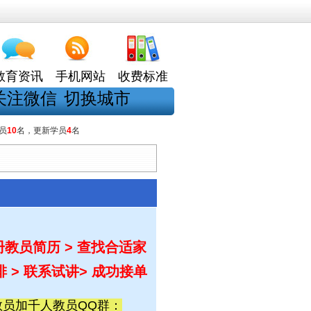
教育资讯
手机网站
收费标准
关注微信
切换城市
员
10
名，更新学员
4
名
教员简历 > 查找合适家
排 > 联系试讲
> 成功接单
员加千人教员QQ群：