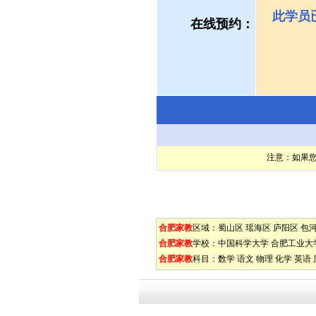
此学员
在线预约：
注意：如果
合肥家教
区域：
蜀山区
瑶海区
庐阳区
包
合肥家教
学校：
中国科学大学
合肥工业大
合肥家教
科目：
数学
语文
物理
化学
英语