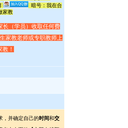
群
暗号：我在合
做家教
家长（学员）收取任何费
生家教老师或专职教师上
家教！
求，并确定自己的
时间
和
交