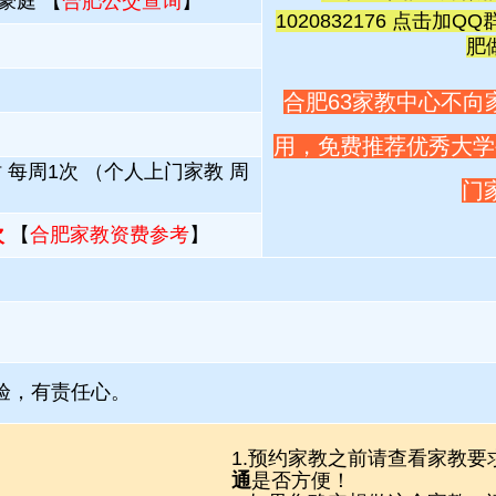
豪庭 【
合肥公交查询
】
1020832176 点击加QQ
肥
合肥63家教中心不向
用，免费推荐优秀大学
 每周1次 （个人上门家教 周
门
次
【
合肥家教资费参考
】
验，有责任心。
1.预约家教之前请查看家教要
通
是否方便！