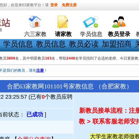
您好，欢迎来63家教平台！请
登录
免费注册
六三家教
请家教
学员信息
教员登录
学员信息
教员信息
教员必读
加盟招商
教员
3809
名，其中明星教员
163
名，帮助
2448
名学员找到了合适的老师。今日更新教
不是我们的教员，请先
注册
！
合肥63家教网101101号家教信息 （合肥家教）
22 23:25:57 (已有
0
个教员应聘
新教员接单流程：注册
当前状态：
已成功
]
教 > 联系客服老师安
大学生家教老师做教