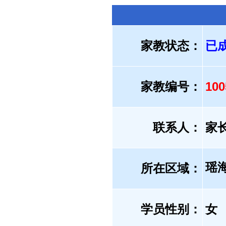
家教状态：
已
家教编号：
10
联系人：
家
瑶
所在区域：
学员性别：
女