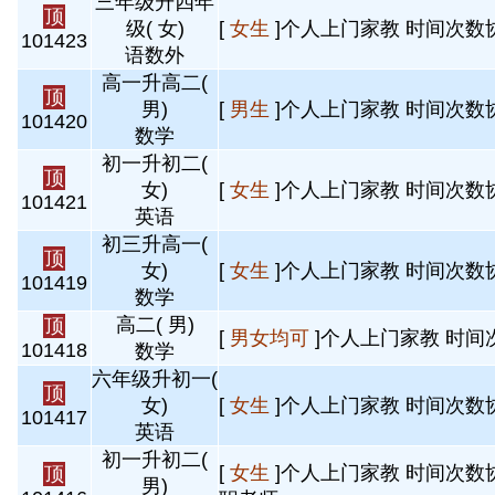
三年级升四年
顶
级( 女)
[
女生
]个人上门家教 时间次数
101423
语数外
高一升高二(
顶
男)
[
男生
]个人上门家教 时间次数
101420
数学
初一升初二(
顶
女)
[
女生
]个人上门家教 时间次数
101421
英语
初三升高一(
顶
女)
[
女生
]个人上门家教 时间次数
101419
数学
高二( 男)
顶
[
男女均可
]个人上门家教 时间
101418
数学
六年级升初一(
顶
女)
[
女生
]个人上门家教 时间次数
101417
英语
初一升初二(
[
女生
]个人上门家教 时间次数
顶
男)