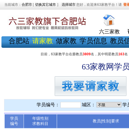
当前城市：
合肥市
[
切换其它城市
]
选择城市
您好，欢迎来63家教平台！请
登
六三家教
合肥站
请家教
做家教
学员信息
教员
目前，63家教平台在册教员
3809
名，其中明星教员
163
名
63家教网学员
学员编号：
城区：
学
学员
年级性别
教员[性别]要求
编号
求教科目