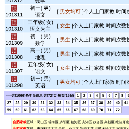
101312
数学
初一( 男)
顶
[
男女均可
]个人上门家教 时间
101311
语文
三年级( 女)
顶
[
女生
]个人上门家教 时间次数
101310
语文为主
初一( 男)
顶
[
男生
]个人上门家教 时间次数
101309
数学
高一( 男)
顶
[
男生
]个人上门家教 时间次数
101308
地理
五年级( 女)
顶
[
女生
]个人上门家教 时间次数
101307
语文
初一( 男)
顶
[
男女均可
]个人上门家教 时间
101298
英语
>>>共[1066]条学员信息 共[72]页 每页[15]条
1
2
3
4
5
6
7
8
27
28
29
30
31
32
33
34
35
36
37
38
39
40
41
59
60
61
62
63
64
65
66
67
68
69
70
71
72
合肥家教
区域：
蜀山区
瑶海区
庐阳区
包河区
滨湖区
政务区
高新区
经济开
合肥家教
学校：
中国科学大学
合肥工业大学
安徽大学
安徽医科大学
安徽农