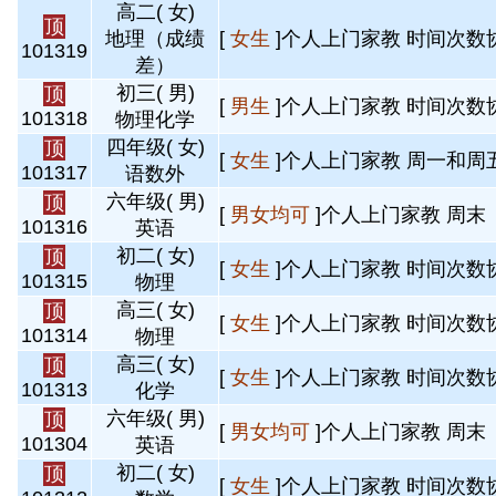
高二( 女)
顶
地理（成绩
[
女生
]个人上门家教 时间次数
101319
差）
初三( 男)
顶
[
男生
]个人上门家教 时间次数
101318
物理化学
四年级( 女)
顶
[
女生
]个人上门家教 周一和周
101317
语数外
六年级( 男)
顶
[
男女均可
]个人上门家教 周末
101316
英语
初二( 女)
顶
[
女生
]个人上门家教 时间次数
101315
物理
高三( 女)
顶
[
女生
]个人上门家教 时间次数
101314
物理
高三( 女)
顶
[
女生
]个人上门家教 时间次数
101313
化学
六年级( 男)
顶
[
男女均可
]个人上门家教 周末
101304
英语
初二( 女)
顶
[
女生
]个人上门家教 时间次数