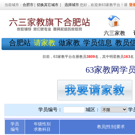
当前城市：
合肥市
[
切换其它城市
]
选择城市
您好，欢迎来63家教平台！请
登
六三家教
合肥站
请家教
做家教
学员信息
教员
目前，63家教平台在册教员
3809
名，其中明星教员
163
名
63家教网学员
学员编号：
城区：
学
学员
年级性别
教员[性别]要求
编号
求教科目