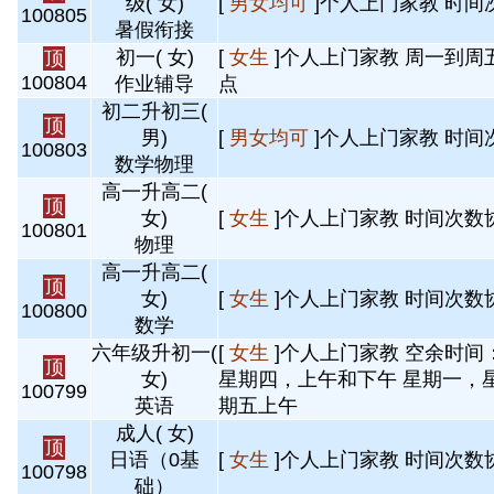
级( 女)
[
男女均可
]个人上门家教 时间
100805
暑假衔接
初一( 女)
[
女生
]个人上门家教 周一到周五
顶
100804
作业辅导
点
初二升初三(
顶
男)
[
男女均可
]个人上门家教 时间
100803
数学物理
高一升高二(
顶
女)
[
女生
]个人上门家教 时间次数
100801
物理
高一升高二(
顶
女)
[
女生
]个人上门家教 时间次数
100800
数学
六年级升初一(
[
女生
]个人上门家教 空余时间
顶
女)
星期四，上午和下午 星期一，
100799
英语
期五上午
成人( 女)
顶
日语（0基
[
女生
]个人上门家教 时间次数
100798
础）