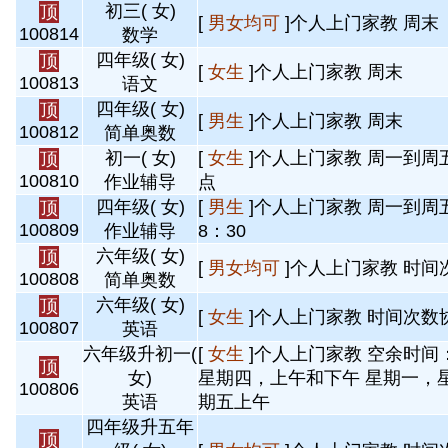
初三( 女)
顶
[
男女均可
]个人上门家教 周末
100814
数学
四年级( 女)
顶
[
女生
]个人上门家教 周末
100813
语文
四年级( 女)
顶
[
男生
]个人上门家教 周末
100812
简单奥数
初一( 女)
[
女生
]个人上门家教 周一到周五
顶
100810
作业辅导
点
四年级( 女)
[
男生
]个人上门家教 周一到周五 
顶
100809
作业辅导
8：30
六年级( 女)
顶
[
男女均可
]个人上门家教 时间
100808
简单奥数
六年级( 女)
顶
[
女生
]个人上门家教 时间次数
100807
英语
六年级升初一(
[
女生
]个人上门家教 空余时间
顶
女)
星期四，上午和下午 星期一，
100806
英语
期五上午
四年级升五年
顶