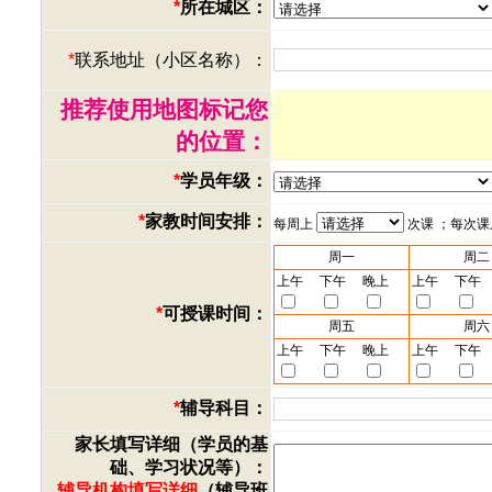
*
所在城区：
*
联系地址（小区名称）：
推荐使用地图标记您
的位置：
*
学员年级：
*
家教时间安排：
每周上
次课 ；每次
周一
周二
上午
下午
晚上
上午
下午
*
可授课时间：
周五
周六
上午
下午
晚上
上午
下午
*
辅导科目：
家长填写详细（学员的基
础、学习状况等）：
辅导机构填写详细
（辅导班