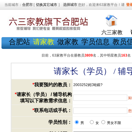
当前城市：
合肥市
[
切换其它城市
]
选择城市
您好，欢迎来63家教平台！请
登
六三家教
合肥站
请家教
做家教
学员信息
教员
目前，63家教平台在册教员
3809
名，其中明星教员
163
名
请家长（学员） / 
*
我要预约的教员：
2003252姹暀鍛?
*
请家长（学员） / 辅导机构
如
填写以下家教需求信息：
*
联系电话或手机：
您
学员性别：
男
女
男女不限