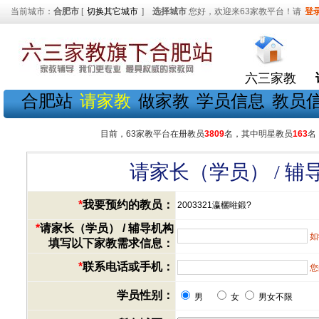
当前城市：
合肥市
[
切换其它城市
]
选择城市
您好，欢迎来63家教平台！请
登
六三家教
合肥站
请家教
做家教
学员信息
教员
目前，63家教平台在册教员
3809
名，其中明星教员
163
名
请家长（学员） / 
*
我要预约的教员：
2003321瀛欐暀鍛?
*
请家长（学员） / 辅导机构
如
填写以下家教需求信息：
*
联系电话或手机：
您
学员性别：
男
女
男女不限