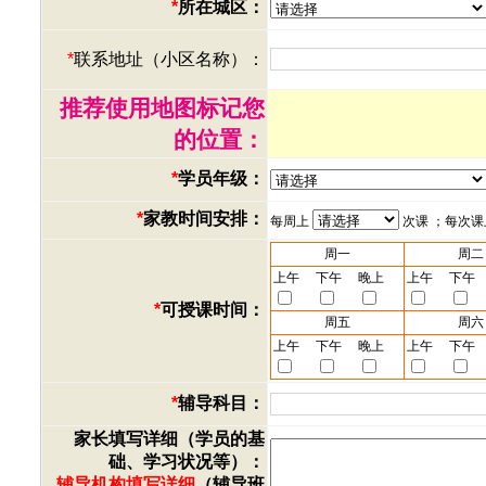
*
所在城区：
*
联系地址（小区名称）：
推荐使用地图标记您
的位置：
*
学员年级：
*
家教时间安排：
每周上
次课 ；每次
周一
周二
上午
下午
晚上
上午
下午
*
可授课时间：
周五
周六
上午
下午
晚上
上午
下午
*
辅导科目：
家长填写详细（学员的基
础、学习状况等）：
辅导机构填写详细
（辅导班