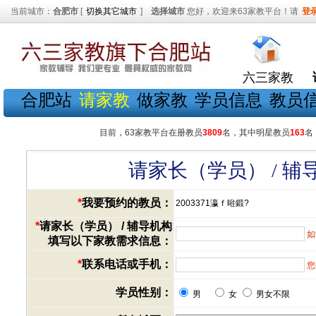
当前城市：
合肥市
[
切换其它城市
]
选择城市
您好，欢迎来63家教平台！请
登
六三家教
合肥站
请家教
做家教
学员信息
教员
目前，63家教平台在册教员
3809
名，其中明星教员
163
名
请家长（学员） / 
*
我要预约的教员：
2003371瀛ｆ暀鍛?
*
请家长（学员） / 辅导机构
如
填写以下家教需求信息：
*
联系电话或手机：
您
学员性别：
男
女
男女不限