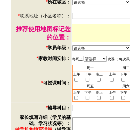
*
所在城区：
*
联系地址（小区名称）：
推荐使用地图标记您
的位置：
*
学员年级：
*
家教时间安排：
每周上
次课 ；每次
周一
周二
上午
下午
晚上
上午
下午
*
可授课时间：
周五
周六
上午
下午
晚上
上午
下午
*
辅导科目：
家长填写详细（学员的基
础、学习状况等）：
辅导机构填写详细
（辅导班