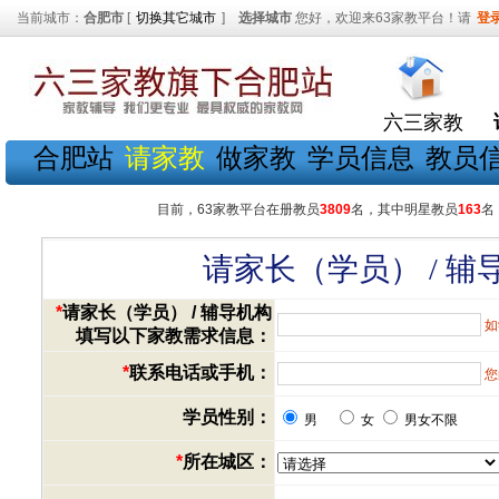
当前城市：
合肥市
[
切换其它城市
]
选择城市
您好，欢迎来63家教平台！请
登
六三家教
合肥站
请家教
做家教
学员信息
教员
目前，63家教平台在册教员
3809
名，其中明星教员
163
名
请家长（学员） / 
*
请家长（学员） / 辅导机构
如
填写以下家教需求信息：
*
联系电话或手机：
您
学员性别：
男
女
男女不限
*
所在城区：