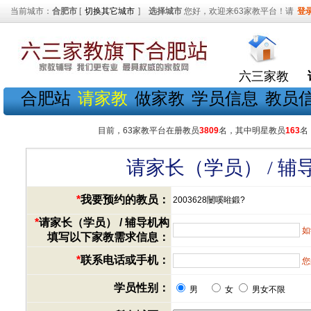
当前城市：
合肥市
[
切换其它城市
]
选择城市
您好，欢迎来63家教平台！请
登
六三家教
合肥站
请家教
做家教
学员信息
教员
目前，63家教平台在册教员
3809
名，其中明星教员
163
名
请家长（学员） / 
*
我要预约的教员：
2003628闄嗘暀鍛?
*
请家长（学员） / 辅导机构
如
填写以下家教需求信息：
*
联系电话或手机：
您
学员性别：
男
女
男女不限