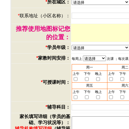
*
所在城区：
*
联系地址（小区名称）：
推荐使用地图标记您
的位置：
*
学员年级：
*
家教时间安排：
每周上
次课 ；每次
周一
周二
上午
下午
晚上
上午
下午
*
可授课时间：
周五
周六
上午
下午
晚上
上午
下午
*
辅导科目：
家长填写详细（学员的基
础、学习状况等）：
辅导机构填写详细
（辅导班