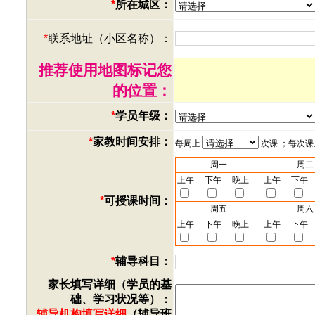
*
所在城区：
*
联系地址（小区名称）：
推荐使用地图标记您
的位置：
*
学员年级：
*
家教时间安排：
每周上
次课 ；每次
周一
周二
上午
下午
晚上
上午
下午
*
可授课时间：
周五
周六
上午
下午
晚上
上午
下午
*
辅导科目：
家长填写详细（学员的基
础、学习状况等）：
辅导机构填写详细
（辅导班