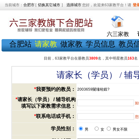
当前城市：
合肥市
[
切换其它城市
]
选择城市
您好，欢迎来63家教平台！请
登
六三家教
合肥站
请家教
做家教
学员信息
教员
目前，63家教平台在册教员
3809
名，其中明星教员
163
名
请家长（学员） / 
*
我要预约的教员：
2003659闄堟暀鍛?
*
请家长（学员） / 辅导机构
如
填写以下家教需求信息：
*
联系电话或手机：
您
学员性别：
男
女
男女不限