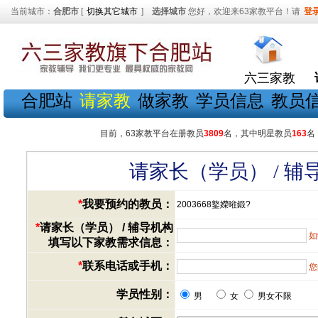
当前城市：
合肥市
[
切换其它城市
]
选择城市
您好，欢迎来63家教平台！请
登
六三家教
合肥站
请家教
做家教
学员信息
教员
目前，63家教平台在册教员
3809
名，其中明星教员
163
名
请家长（学员） / 
*
我要预约的教员：
2003668鐜嬫暀鍛?
*
请家长（学员） / 辅导机构
如
填写以下家教需求信息：
*
联系电话或手机：
您
学员性别：
男
女
男女不限