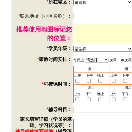
*
所在城区：
*
联系地址（小区名称）：
推荐使用地图标记您
的位置：
*
学员年级：
*
家教时间安排：
每周上
次课 ；每次
周一
周二
上午
下午
晚上
上午
下午
*
可授课时间：
周五
周六
上午
下午
晚上
上午
下午
*
辅导科目：
家长填写详细（学员的基
础、学习状况等）：
辅导机构填写详细
（辅导班