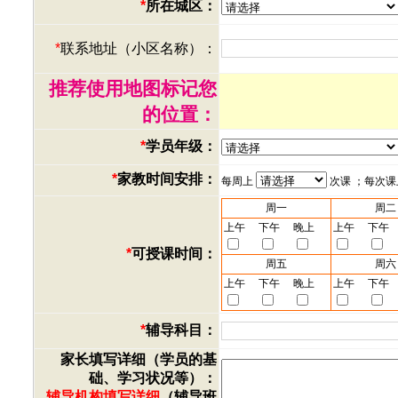
*
所在城区：
*
联系地址（小区名称）：
推荐使用地图标记您
的位置：
*
学员年级：
*
家教时间安排：
每周上
次课 ；每次
周一
周二
上午
下午
晚上
上午
下午
*
可授课时间：
周五
周六
上午
下午
晚上
上午
下午
*
辅导科目：
家长填写详细（学员的基
础、学习状况等）：
辅导机构填写详细
（辅导班