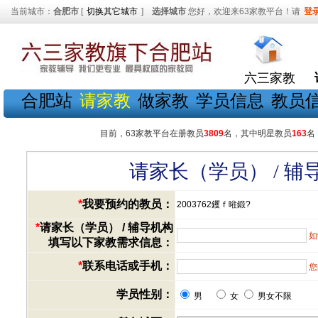
当前城市：
合肥市
[
切换其它城市
]
选择城市
您好，欢迎来63家教平台！请
登
六三家教
合肥站
请家教
做家教
学员信息
教员
目前，63家教平台在册教员
3809
名，其中明星教员
163
名
请家长（学员） / 
*
我要预约的教员：
2003762钁ｆ暀鍛?
*
请家长（学员） / 辅导机构
如
填写以下家教需求信息：
*
联系电话或手机：
您
学员性别：
男
女
男女不限