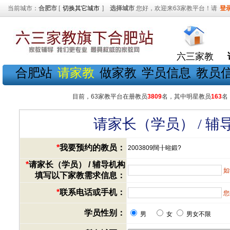
当前城市：
合肥市
[
切换其它城市
]
选择城市
您好，欢迎来63家教平台！请
登
六三家教
合肥站
请家教
做家教
学员信息
教员
目前，63家教平台在册教员
3809
名，其中明星教员
163
名
请家长（学员） / 
*
我要预约的教员：
2003809闊╂暀鍛?
*
请家长（学员） / 辅导机构
如
填写以下家教需求信息：
*
联系电话或手机：
您
学员性别：
男
女
男女不限