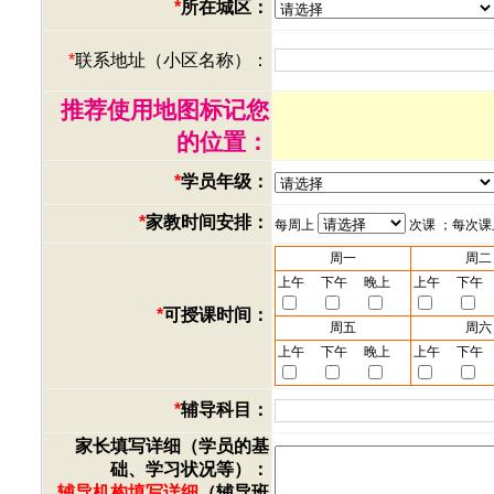
*
所在城区：
*
联系地址（小区名称）：
推荐使用地图标记您
的位置：
*
学员年级：
*
家教时间安排：
每周上
次课 ；每次
周一
周二
上午
下午
晚上
上午
下午
*
可授课时间：
周五
周六
上午
下午
晚上
上午
下午
*
辅导科目：
家长填写详细（学员的基
础、学习状况等）：
辅导机构填写详细
（辅导班