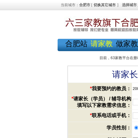
当前城市：
合肥市
[
切换其它城市
]
选择城市
合肥站
请家教
做家教
目前，63家教平台在册
请家长
*
我要预约的教员：
20
*
请家长（学员） / 辅导机构
填写以下家教需求信息：
*
联系电话或手机：
学员性别：