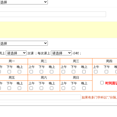
周上
次课 ；每次课上
小时；
周一
周二
周三
周四
午
下午
晚上
上午
下午
晚上
上午
下午
晚上
上午
下午
周五
周六
周日
时间面
午
下午
晚上
上午
下午
晚上
上午
下午
晚上
如果有多门学科以“,”分隔,