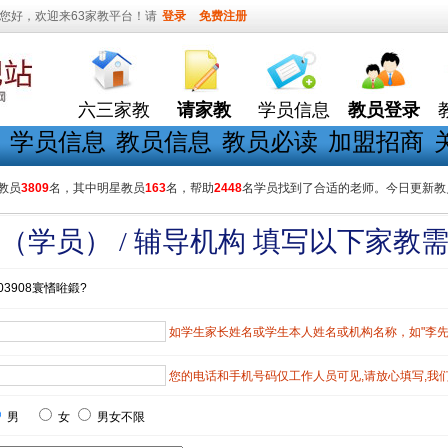
您好，欢迎来63家教平台！请
登录
免费注册
六三家教
请家教
学员信息
教员登录
学员信息
教员信息
教员必读
加盟招商
教员
3809
名，其中明星教员
163
名，帮助
2448
名学员找到了合适的老师。今日更新教
（学员） / 辅导机构 填写以下家教
03908寰愭暀鍛?
如学生家长姓名或学生本人姓名或机构名称，如"李先生"
您的电话和手机号码仅工作人员可见,请放心填写,我
男
女
男女不限