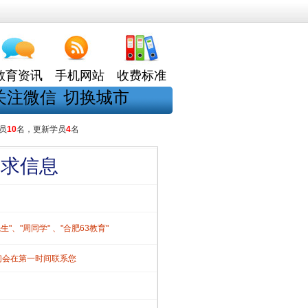
教育资讯
手机网站
收费标准
关注微信
切换城市
员
10
名，更新学员
4
名
需求信息
、"周同学" 、"合肥63教育"
们会在第一时间联系您