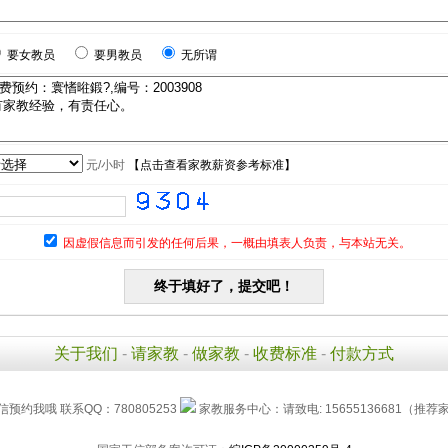
要女教员
要男教员
无所谓
元/小时
【
点击查看家教薪资参考标准
】
因虚假信息而引发的任何后果，一概由填表人负责，与本站无关。
关于我们
-
请家教
-
做家教
-
收费标准
-
付款方式
信预约我哦 联系QQ：780805253
家教服务中心：请致电: 15655136681（推荐家长