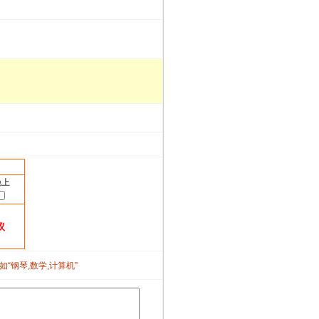
晚上
议
如“钢琴,数学,计算机”