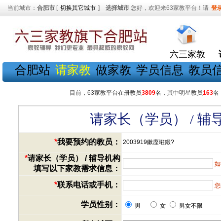
当前城市：
合肥市
[
切换其它城市
]
选择城市
您好，欢迎来63家教平台！请
登
六三家教
合肥站
请家教
做家教
学员信息
教员
目前，63家教平台在册教员
3809
名，其中明星教员
163
名
请家长（学员） / 
*
我要预约的教员：
2003919鏉庢暀鍛?
*
请家长（学员） / 辅导机构
如
填写以下家教需求信息：
*
联系电话或手机：
您
学员性别：
男
女
男女不限