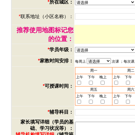
*
所在城区：
*
联系地址（小区名称）：
推荐使用地图标记您
的位置：
*
学员年级：
*
家教时间安排：
每周上
次课 ；每次
周一
周二
上午
下午
晚上
上午
下午
*
可授课时间：
周五
周六
上午
下午
晚上
上午
下午
*
辅导科目：
家长填写详细（学员的基
础、学习状况等）：
辅导机构填写详细
（辅导班