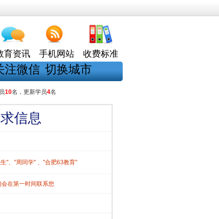
教育资讯
手机网站
收费标准
关注微信
切换城市
员
10
名，更新学员
4
名
需求信息
、"周同学" 、"合肥63教育"
们会在第一时间联系您