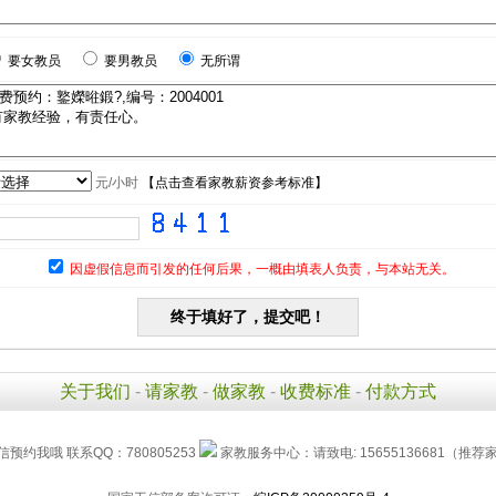
要女教员
要男教员
无所谓
元/小时
【
点击查看家教薪资参考标准
】
因虚假信息而引发的任何后果，一概由填表人负责，与本站无关。
关于我们
-
请家教
-
做家教
-
收费标准
-
付款方式
信预约我哦 联系QQ：780805253
家教服务中心：请致电: 15655136681（推荐家长