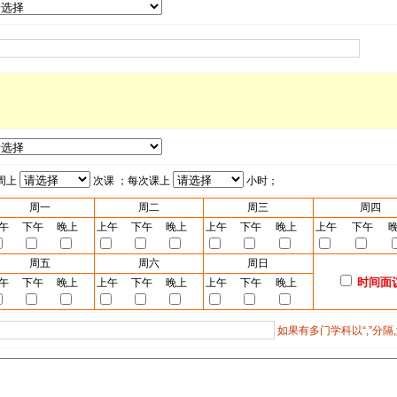
周上
次课 ；每次课上
小时；
周一
周二
周三
周四
午
下午
晚上
上午
下午
晚上
上午
下午
晚上
上午
下午
周五
周六
周日
时间面
午
下午
晚上
上午
下午
晚上
上午
下午
晚上
如果有多门学科以“,”分隔,