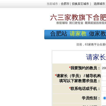
当前城市：
合肥市
[
切换其它城市
]
选择城市
合肥站
请家教
做家教
目前，63家教平台在册
请家长
*
我要预约的教员：
20
*
请家长（学员） / 辅导机构
填写以下家教需求信息：
*
联系电话或手机：
学员性别：