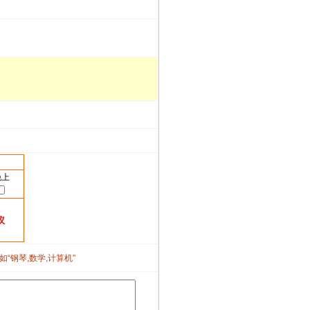
晚上
议
如“钢琴,数学,计算机”