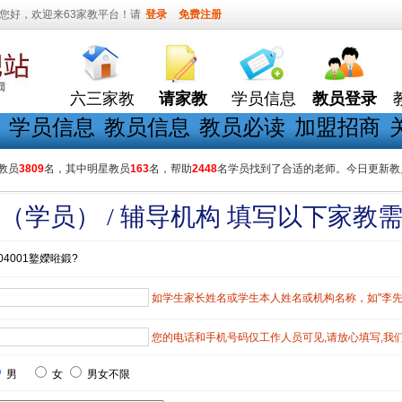
您好，欢迎来63家教平台！请
登录
免费注册
六三家教
请家教
学员信息
教员登录
学员信息
教员信息
教员必读
加盟招商
教员
3809
名，其中明星教员
163
名，帮助
2448
名学员找到了合适的老师。今日更新教
（学员） / 辅导机构 填写以下家教
04001鐜嬫暀鍛?
如学生家长姓名或学生本人姓名或机构名称，如"李先生"
您的电话和手机号码仅工作人员可见,请放心填写,我
男
女
男女不限