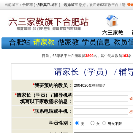
当前城市：
合肥市
[
切换其它城市
]
选择城市
您好，欢迎来63家教平台！请
登
六三家教
合肥站
请家教
做家教
学员信息
教员
目前，63家教平台在册教员
3809
名，其中明星教员
163
名
请家长（学员） / 
*
我要预约的教员：
2004020鍒樻暀鍛?
*
请家长（学员） / 辅导机构
如
填写以下家教需求信息：
*
联系电话或手机：
您
学员性别：
男
女
男女不限