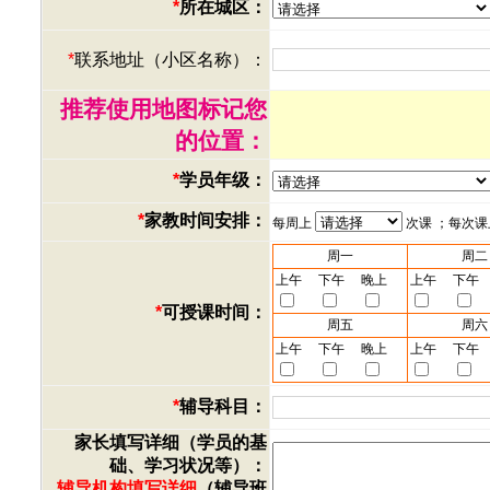
*
所在城区：
*
联系地址（小区名称）：
推荐使用地图标记您
的位置：
*
学员年级：
*
家教时间安排：
每周上
次课 ；每次
周一
周二
上午
下午
晚上
上午
下午
*
可授课时间：
周五
周六
上午
下午
晚上
上午
下午
*
辅导科目：
家长填写详细（学员的基
础、学习状况等）：
辅导机构填写详细
（辅导班