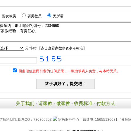
要女教员
要男教员
无所谓
元/小时
【
点击查看家教薪资参考标准
】
因虚假信息而引发的任何后果，一概由填表人负责，与本站无关。
关于我们
-
请家教
-
做家教
-
收费标准
-
付款方式
信预约我哦 联系QQ：780805253
家教服务中心：请致电: 15655136681（推荐家长