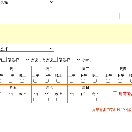
周上
次课 ；每次课上
小时；
周一
周二
周三
周四
午
下午
晚上
上午
下午
晚上
上午
下午
晚上
上午
下午
周五
周六
周日
时间面
午
下午
晚上
上午
下午
晚上
上午
下午
晚上
如果有多门学科以“,”分隔,