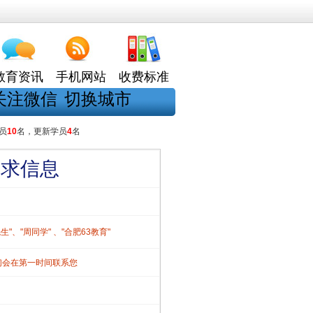
教育资讯
手机网站
收费标准
关注微信
切换城市
员
10
名，更新学员
4
名
需求信息
、"周同学" 、"合肥63教育"
们会在第一时间联系您