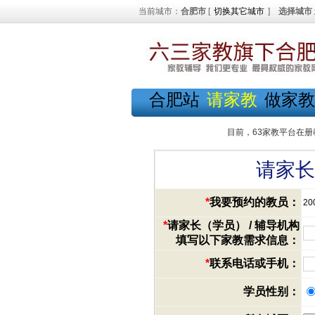
当前城市：
合肥市
[
切换其它城市
]
选择城市
合肥站
请家教
做家教
目前，63家教平台在册
请家长
*
我要预约的教员：
20
*
请家长（学员） / 辅导机构
填写以下家教需求信息：
*
联系电话或手机：
学员性别：