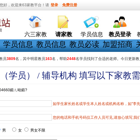
您好，欢迎来63家教平台！请
登录
免费注册
六三家教
请家教
学员信息
教员登录
学员信息
教员信息
教员必读
加盟招商
教员
3809
名，其中明星教员
163
名，帮助
2448
名学员找到了合适的老师。今日更新教
（学员） / 辅导机构 填写以下家教
04660鍛ㄦ暀鍛?
如学生家长姓名或学生本人姓名或机构名称，如"李先生"
您的电话和手机号码仅工作人员可见,请放心填写,我
男
女
男女不限