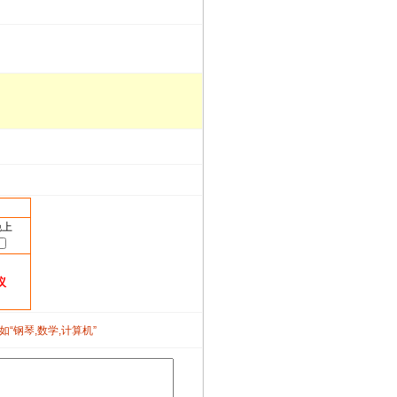
晚上
议
如“钢琴,数学,计算机”