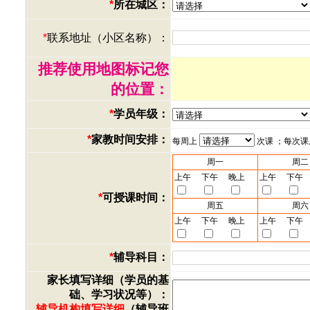
*
所在城区：
*
联系地址（小区名称）：
推荐使用地图标记您
的位置：
*
学员年级：
*
家教时间安排：
每周上
次课 ；每次
周一
周二
上午
下午
晚上
上午
下午
*
可授课时间：
周五
周六
上午
下午
晚上
上午
下午
*
辅导科目：
家长填写详细（学员的基
础、学习状况等）：
辅导机构填写详细
（辅导班