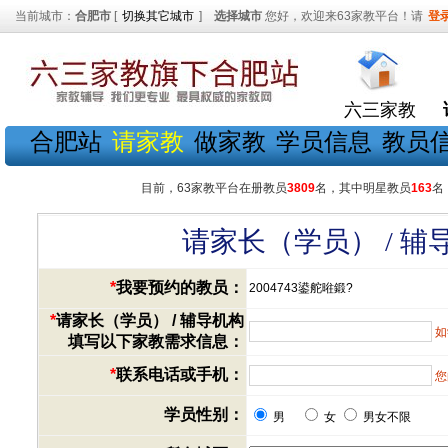
当前城市：
合肥市
[
切换其它城市
]
选择城市
您好，欢迎来63家教平台！请
登
六三家教
合肥站
请家教
做家教
学员信息
教员
目前，63家教平台在册教员
3809
名，其中明星教员
163
名
请家长（学员） / 
*
我要预约的教员：
2004743鍙舵暀鍛?
*
请家长（学员） / 辅导机构
如
填写以下家教需求信息：
*
联系电话或手机：
您
学员性别：
男
女
男女不限