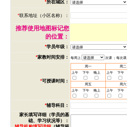
*
所在城区：
*
联系地址（小区名称）：
推荐使用地图标记您
的位置：
*
学员年级：
*
家教时间安排：
每周上
次课 ；每次
周一
周二
上午
下午
晚上
上午
下午
*
可授课时间：
周五
周六
上午
下午
晚上
上午
下午
*
辅导科目：
家长填写详细（学员的基
础、学习状况等）：
辅导机构填写详细
（辅导班