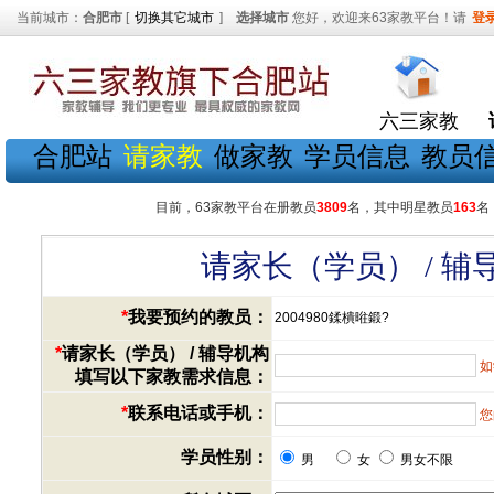
当前城市：
合肥市
[
切换其它城市
]
选择城市
您好，欢迎来63家教平台！请
登
六三家教
合肥站
请家教
做家教
学员信息
教员
目前，63家教平台在册教员
3809
名，其中明星教员
163
名
请家长（学员） / 
*
我要预约的教员：
2004980鍒樻暀鍛?
*
请家长（学员） / 辅导机构
如
填写以下家教需求信息：
*
联系电话或手机：
您
学员性别：
男
女
男女不限