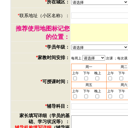
*
所在城区：
*
联系地址（小区名称）：
推荐使用地图标记您
的位置：
*
学员年级：
*
家教时间安排：
每周上
次课 ；每次
周一
周二
上午
下午
晚上
上午
下午
*
可授课时间：
周五
周六
上午
下午
晚上
上午
下午
*
辅导科目：
家长填写详细（学员的基
础、学习状况等）：
辅导机构填写详细
（辅导班