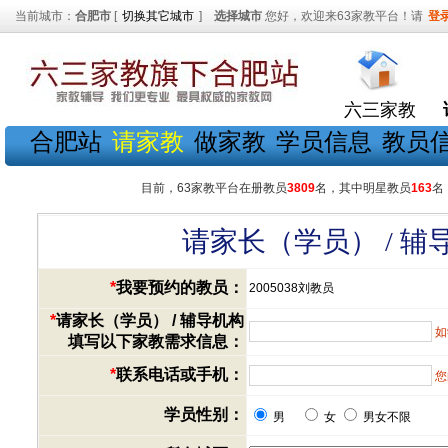
当前城市：
合肥市
[
切换其它城市
]
选择城市
您好，欢迎来63家教平台！请
登
六三家教
合肥站
请家教
做家教
学员信息
教员
目前，63家教平台在册教员
3809
名，其中明星教员
163
名
请家长（学员） / 
*
我要预约的教员：
2005038刘教员
*
请家长（学员） / 辅导机构
如
填写以下家教需求信息：
*
联系电话或手机：
您
学员性别：
男
女
男女不限