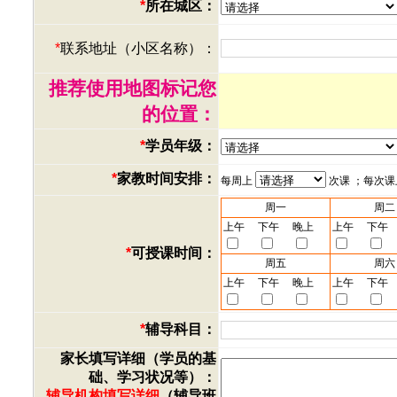
*
所在城区：
*
联系地址（小区名称）：
推荐使用地图标记您
的位置：
*
学员年级：
*
家教时间安排：
每周上
次课 ；每次
周一
周二
上午
下午
晚上
上午
下午
*
可授课时间：
周五
周六
上午
下午
晚上
上午
下午
*
辅导科目：
家长填写详细（学员的基
础、学习状况等）：
辅导机构填写详细
（辅导班