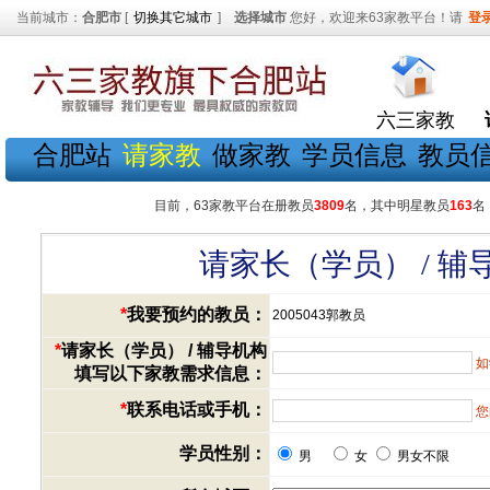
当前城市：
合肥市
[
切换其它城市
]
选择城市
您好，欢迎来63家教平台！请
登
六三家教
合肥站
请家教
做家教
学员信息
教员
目前，63家教平台在册教员
3809
名，其中明星教员
163
名
请家长（学员） / 
*
我要预约的教员：
2005043郭教员
*
请家长（学员） / 辅导机构
如
填写以下家教需求信息：
*
联系电话或手机：
您
学员性别：
男
女
男女不限