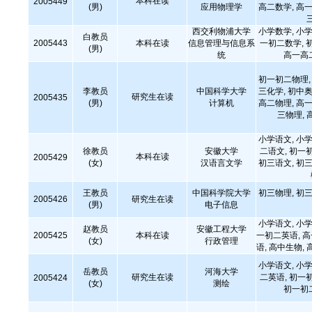
本科在读
2005449
(男)
应用物理学
高二数学, 高一
西交利物浦大学
小学数学, 小学
白教员
2005443
本科在读
信息管理与信息系
一初二数学, 
(男)
统
高一高
初一初二物理, 
李教员
中国科学大学
三化学, 初中奥
研究生在读
2005435
(男)
计算机
高二物理, 高一
三物理, 
小学语文, 小学
徐教员
安徽大学
二语文, 初一
本科在读
2005429
(女)
汉语言文学
初三语文, 初三
王教员
中国科学院大学
初三物理, 初三
2005426
研究生在读
(男)
电子信息
小学语文, 小学
赵教员
安徽工程大学
2005425
本科在读
一初二英语, 
(女)
行政管理
语, 高中生物
小学语文, 小学
岳教员
河海大学
研究生在读
二英语, 初一
2005424
(女)
测绘
初一初