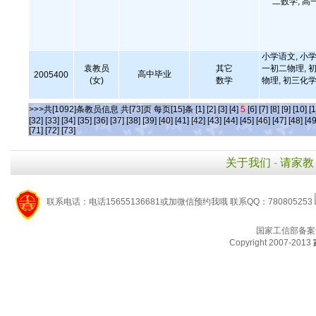
二数学, 高
小学语文, 小学
袁教员
其它
一初二物理, 初
高中毕业
2005400
(女)
数学
物理, 初三化学
>>>共[1092]条教员信息 共[73]页 每页[15]条
[1]
[2]
[3]
[4]
5
[6]
[7]
[8]
[9]
[10]
[1
[32]
[33]
[34]
[35]
[36]
[37]
[38]
[39]
[40]
[41]
[42]
[43]
[44]
[45]
[46]
[47]
[48]
[49
[71]
[72]
[73]
关于我们
-
请家教
联系电话：电话15655136681或加微信预约我哦 联系QQ：780805253
国家工信部备案
Copyright 2007-2013