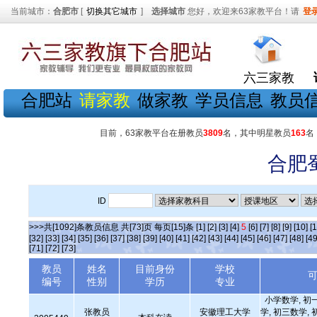
当前城市：
合肥市
[
切换其它城市
]
选择城市
您好，欢迎来63家教平台！请
登
六三家教
合肥站
请家教
做家教
学员信息
教员
目前，63家教平台在册教员
3809
名，其中明星教员
163
名
合肥
ID
>>>共[1092]条教员信息 共[73]页 每页[15]条
[1]
[2]
[3]
[4]
5
[6]
[7]
[8]
[9]
[10]
[1
[32]
[33]
[34]
[35]
[36]
[37]
[38]
[39]
[40]
[41]
[42]
[43]
[44]
[45]
[46]
[47]
[48]
[49
[71]
[72]
[73]
教员
姓名
目前身份
学校
编号
性别
学历
专业
小学数学, 初
张教员
安徽理工大学
学, 初三数学, 