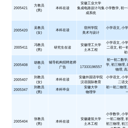
安徽工业大学
方教员
2005421
本科在读
集成电路设计与集
小学数学, 初
(男)
成系统
吴教员
宿州学院
小学语文, 小学
本科在读
2005420
(女)
美术与设计
小学语文, 小学
冯教员
安徽理工大学
2005411
研究生在读
二语文, 初一
(男)
土木工程
初
初一初二数学,
辅导机构招聘老师
胡教员
学, 初三物理,
2005408
17333196557
()
广告
物理, 
刘教员
安徽外国语学院
小学语文, 小学
本科在读
2005407
(女)
汉语国际教育
二语文
刘教员
安徽大学
初一初二物理, 
本科毕业
2005347
(男)
物理学
小学数学, 小学
张教员
安徽建筑大学
一初二物理, 
2005404
本科在读
(男)
土木工程
初三物理, 初三