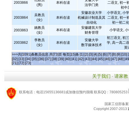
孔教员
安徽大学
2003866
本科在读
二语文, 初一
(男)
法学门类
初中
安徽农业大学
小学语文, 小学
吴教员
2003864
本科在读
机械设计制造及其
二语文, 初一
(女)
自动化
初一初二化
姚教员
安徽建筑大学
本科在读
小学语文, 
2003863
(女)
财务管理
初三语文, 初三
李教员
安徽大学
2003862
本科在读
学, 高一高二语
(女)
数字媒体技术
英
>>>共[1091]条教员信息 共[73]页 每页[15]条
[1]
[2]
[3]
[4]
[5]
[6]
[7]
[8]
[9]
[10]
[32]
[33]
[34]
[35]
[36]
[37]
[38]
[39]
[40]
[41]
[42]
[43]
[44]
[45]
[46]
[47]
[48]
[49
[71]
[72]
[73]
关于我们
-
请家教
联系电话：电话15655136681或加微信预约我哦 联系QQ：780805253
国家工信部备案
Copyright 2007-2013