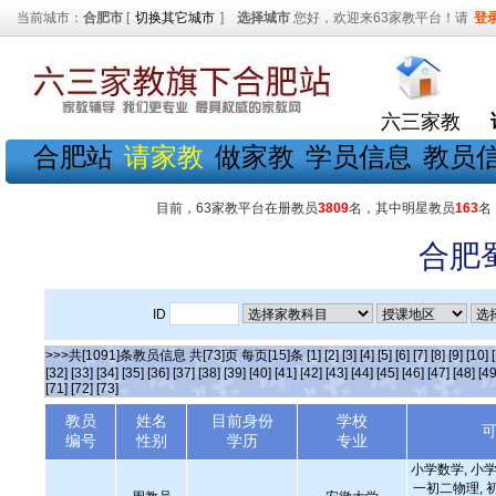
当前城市：
合肥市
[
切换其它城市
]
选择城市
您好，欢迎来63家教平台！请
登
六三家教
合肥站
请家教
做家教
学员信息
教员
目前，63家教平台在册教员
3809
名，其中明星教员
163
名
合肥
ID
>>>共[1091]条教员信息 共[73]页 每页[15]条
[1]
[2]
[3]
[4]
[5]
[6]
[7]
[8]
[9]
[10]
[32]
[33]
[34]
[35]
[36]
[37]
[38]
[39]
[40]
[41]
[42]
[43]
[44]
[45]
[46]
[47]
[48]
[49
[71]
[72]
[73]
教员
姓名
目前身份
学校
编号
性别
学历
专业
小学数学, 小学
一初二物理, 