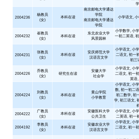
学
南京邮电大学通达
杨教员
学院
本科在读
小学语文, 
2004236
(女)
南京邮电大学通达
学院
小学数学, 小学
崔教员
东北农业大学
2004232
本科在读
一初二英语, 初
(女)
风景园林
小学语文, 小学
张教员
安庆师范大学
本科在读
二语文, 初一
2004231
(女)
汉语言文学
初三
小学语文, 小学
乔教员
安徽大学
2004226
研究生在读
二语文, 初一初
(女)
社会学
英语
小学语文, 小学
数, 初一初二语
刘教员
黄山学院
2004224
本科在读
初二数学, 初
(女)
小学教育
学, 初三语文, 
广教员
安徽医科大学
小学语文, 小学
本科在读
2004222
(女)
公共卫生
二英语, 初一
小学语文, 小学
李教员
安徽农业大学
2004192
本科在读
二语文, 初一初
(女)
汉语言文学