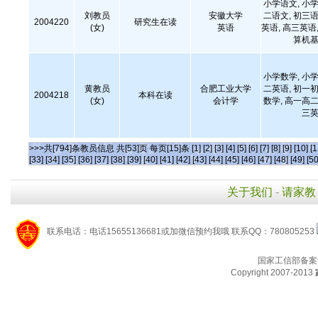
小学语文, 小学
刘教员
安徽大学
二语文, 初三语
2004220
研究生在读
(女)
英语
英语, 高三英语,
算机基
小学数学, 小学
黄教员
合肥工业大学
二英语, 初一初
2004218
本科在读
(女)
会计学
数学, 高一高二
三英
>>>共[794]条教员信息 共[53]页 每页[15]条
[1]
[2]
[3]
[4]
[5]
[6]
[7]
[8]
[9]
[10]
[1
[33]
[34]
[35]
[36]
[37]
[38]
[39]
[40]
[41]
[42]
[43]
[44]
[45]
[46]
[47]
[48]
[49]
[50
关于我们
-
请家教
联系电话：电话15655136681或加微信预约我哦 联系QQ：780805253
国家工信部备案
Copyright 2007-2013