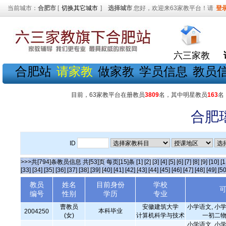
当前城市：
合肥市
[
切换其它城市
]
选择城市
您好，欢迎来63家教平台！请
登
六三家教
合肥站
请家教
做家教
学员信息
教员
目前，63家教平台在册教员
3809
名，其中明星教员
163
名
合肥
ID
>>>共[794]条教员信息 共[53]页 每页[15]条
[1]
[2]
[3]
[4]
[5]
[6]
[7]
[8]
[9]
[10]
[1
[33]
[34]
[35]
[36]
[37]
[38]
[39]
[40]
[41]
[42]
[43]
[44]
[45]
[46]
[47]
[48]
[49]
[50
教员
姓名
目前身份
学校
编号
性别
学历
专业
曹教员
安徽建筑大学
小学语文, 小学
本科毕业
2004250
(女)
计算机科学与技术
一初二物
小学语文, 小学