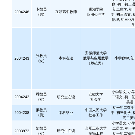
数, 初一初二语
卜教员
巢湖学院
初二数学, 初
在职高中教师
2004248
(男)
应用心理学
学, 初三语文, 
物理, 初三化学
学
安徽师范大学
张教员
本科在读
数学与应用数学
小学数学, 
2004243
(女)
（师范类）
小学语文, 小学
乔教员
安徽大学
2004242
研究生在读
二语文, 初一初
(女)
社会学
英语
初一初二数学,
廉教员
中国人民大学
2004238
本科毕业
学, 初三化学, 
(男)
社会工作
高二英
小学语文, 小学
陆教员
合肥工业大学
二语文, 初一
研究生在读
2003972
(女)
车辆工程
初一初二物理,