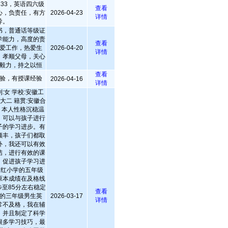
33，英语四六级
查看
心，负责任，有方
2026-04-23
详情
导。
书，普通话等级证
学能力，高度的责
查看
爱工作，热爱生
2026-04-20
详情
，孝顺父母，关心
毅力，持之以恒
查看
验，有授课经验
2026-04-16
详情
:女 学校:安徽工
大二 籍贯:安徽合
科 本人性格沉稳温
，可以与孩子进行
子的学习进步。有
颇丰，孩子们都取
外，我还可以有效
结，进行有效的课
，促进孩子学习进
市育红小学的五年级
原本成绩在及格线
至85分左右稳定
查看
小的三年级男生英
2026-03-17
详情
常不及格，我在辅
，并且制定了科学
很多学习技巧，最