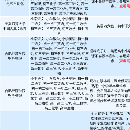
课不会照本宣科，会用简
电气自动化
三物理, 初三化学, 高一高二语文, 高一
点。
[查看照
高二物理, 高一高二化学, 高三语文, 高
三物理, 高三化学, 高中历史地理政治
小学语文, 小学数学, 小学英语, 初一初
宁夏师范大学
二语文, 初一初二英语, 初一初二数学,
英语四六级，初中语
中国古典文献学
初三语文, 初三英语, 初三数学, 初中历
史
小学语文, 小学数学, 小学英语, 初一初
二语文, 初一初二英语, 初一初二数学,
初一初二物理, 初一初二化学, 初三语
理科底子好，熟悉高中小
合肥经济学院
文, 初三英语, 初三数学, 初三物理, 初三
课不会照本宣科，会用简
财务管理
化学, 高一高二语文, 高一高二数学, 高
点。
[查看照
一高二物理, 高一高二化学, 高三语文,
高三数学, 高三物理, 高三化学, 高中生
物
小学语文, 小学数学, 小学英语, 初一初
现在在读本科，课余做家
二语文, 初一初二英语, 初一初二数学,
熟悉中小学课本重难点，
初一初二物理, 初一初二化学, 初三语
合肥经济学院
科，会用简单方式讲透知
文, 初三英语, 初三数学, 初三物理, 初三
财务管理
心，能稳住孩子学习状态
化学, 高一高二语文, 高一高二数学, 高
跟您同步孩子课堂掌握情
一高二物理, 高一高二化学, 高三数学,
真负责。
高三化学, 高中生物
个人优势 1. 学业扎实
次性通过英语四六级。 2
期间专业成绩排名前列，
荣获“三好学生”等荣誉。 3