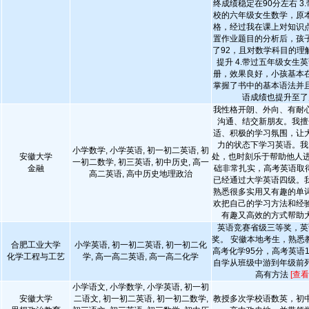
终成绩稳定在90分左右 3.
校的六年级女生数学，原
格，经过我在课上对知识
置作业题目的分析后，孩
了92，且对数学科目的理
提升 4.带过五年级女生
册，效果良好，小孩基本
掌握了书中的基本语法并
语成绩也提升至了
我性格开朗、外向、有耐
沟通、结交新朋友。我擅
适、积极的学习氛围，让
力的状态下学习英语。我
小学数学, 小学英语, 初一初二英语, 初
安徽大学
处，也时刻乐于帮助他人进
一初二数学, 初三英语, 初中历史, 高一
金融
础非常扎实，高考英语取得
高二英语, 高中历史地理政治
已经通过大学英语四级。
熟悉很多实用又有趣的单
欢把自己的学习方法和经
有趣又高效的方式帮助
英语竞赛省级三等奖，英
奖。 安徽本地考生，熟悉
合肥工业大学
小学英语, 初一初二英语, 初一初二化
高考化学95分，高考英语1
化学工程与工艺
学, 高一高二英语, 高一高二化学
自学从班级中游到年级前
高有方法
[查看
小学语文, 小学数学, 小学英语, 初一初
安徽大学
二语文, 初一初二英语, 初一初二数学,
教授多次学校语数英，初