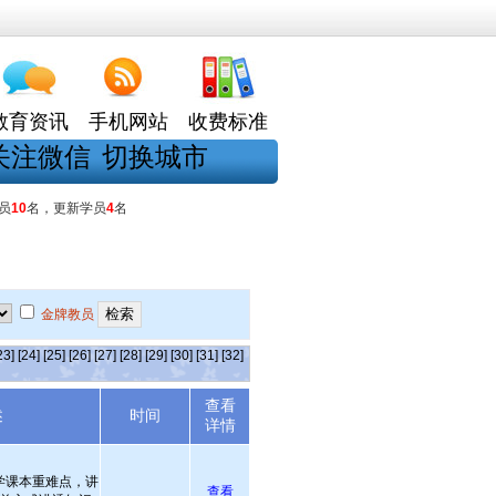
教育资讯
手机网站
收费标准
关注微信
切换城市
员
10
名，更新学员
4
名
金牌教员
23]
[24]
[25]
[26]
[27]
[28]
[29]
[30]
[31]
[32]
查看
述
时间
详情
学课本重难点，讲
查看