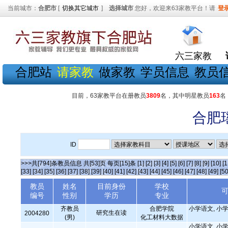
当前城市：
合肥市
[
切换其它城市
]
选择城市
您好，欢迎来63家教平台！请
登
六三家教
合肥站
请家教
做家教
学员信息
教员
目前，63家教平台在册教员
3809
名，其中明星教员
163
名
合肥
ID
>>>共[794]条教员信息 共[53]页 每页[15]条
[1]
[2]
[3]
[4]
[5]
[6]
[7]
[8]
[9]
[10]
[1
[33]
[34]
[35]
[36]
[37]
[38]
[39]
[40]
[41]
[42]
[43]
[44]
[45]
[46]
[47]
[48]
[49]
[50
教员
姓名
目前身份
学校
编号
性别
学历
专业
齐教员
合肥学院
小学语文, 小学
研究生在读
2004280
(男)
化工材料大数据
小学语文, 小学