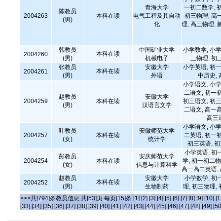
青海大学
一初二数学, 
陈教员
2004263
本科在读
电气工程及其自动
初三物理, 高
(男)
化
理, 高三物理, 
韩教员
中国矿业大学
小学数学, 小学
本科在读
2004260
(男)
机械电子
三物理, 初
张教员
安徽大学
小学英语, 初一
本科在读
2004261
(男)
外语
中历史,
小学语文, 小学
二语文, 初一
赵教员
安徽大学
2004259
本科在读
初三语文, 初三
(男)
汉语言文学
二语文, 高一
高三
小学语文, 小学
叶教员
安徽师范大学
2004257
本科在读
二英语, 初一
(女)
统计学
初三英语, 
小学英语, 初
彭教员
安庆师范大学
2004254
本科在读
学, 初一初二物
(女)
信息与计算科学
高一高二英语,
赵教员
安徽大学
小学数学, 初
本科在读
2004252
(男)
生物制药
理, 初三物理,
>>>共[794]条教员信息 共[53]页 每页[15]条
[1]
[2]
[3]
[4]
[5]
[6]
[7]
[8]
[9]
[10]
[1
[33]
[34]
[35]
[36]
[37]
[38]
[39]
[40]
[41]
[42]
[43]
[44]
[45]
[46]
[47]
[48]
[49]
[50