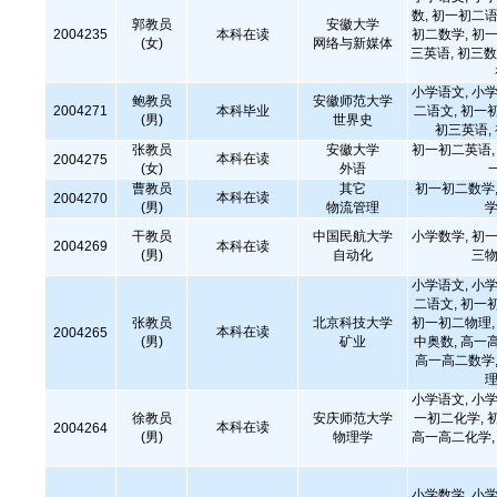
数, 初一初二语
郭教员
安徽大学
2004235
本科在读
初二数学, 初一
(女)
网络与新媒体
三英语, 初三数
小学语文, 小学
鲍教员
安徽师范大学
2004271
本科毕业
二语文, 初一
(男)
世界史
初三英语,
张教员
安徽大学
初一初二英语, 
本科在读
2004275
(女)
外语
曹教员
其它
初一初二数学,
本科在读
2004270
(男)
物流管理
学
干教员
中国民航大学
小学数学, 初一
2004269
本科在读
(男)
自动化
三物
小学语文, 小学
二语文, 初一
张教员
北京科技大学
初一初二物理, 
本科在读
2004265
(男)
矿业
中奥数, 高一
高一高二数学,
理
小学语文, 小学
徐教员
安庆师范大学
一初二化学, 
本科在读
2004264
(男)
物理学
高一高二化学, 
小学数学, 小学