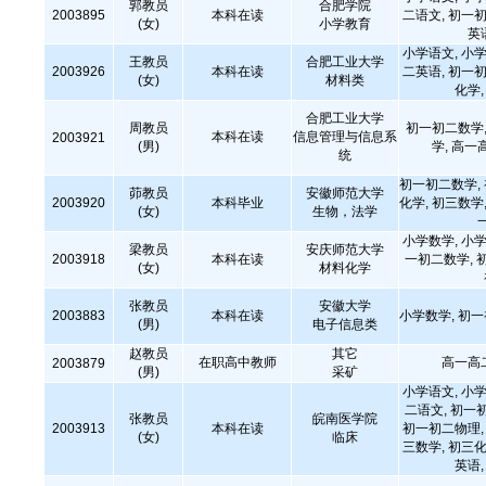
郭教员
合肥学院
2003895
本科在读
二语文, 初一初
(女)
小学教育
英
小学语文, 小学
王教员
合肥工业大学
2003926
本科在读
二英语, 初一初
(女)
材料类
化学
合肥工业大学
周教员
初一初二数学,
本科在读
信息管理与信息系
2003921
(男)
学, 高一
统
初一初二数学,
茆教员
安徽师范大学
2003920
本科毕业
化学, 初三数学,
(女)
生物，法学
小学数学, 小学
梁教员
安庆师范大学
2003918
本科在读
一初二数学, 
(女)
材料化学
张教员
安徽大学
2003883
本科在读
小学数学, 初
(男)
电子信息类
赵教员
其它
在职高中教师
高一高
2003879
(男)
采矿
小学语文, 小学
二语文, 初一
张教员
皖南医学院
2003913
本科在读
初一初二物理, 
(女)
临床
三数学, 初三化
英语