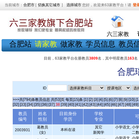
当前城市：
合肥市
[
切换其它城市
]
选择城市
您好，欢迎来63家教平台！请
登
六三家教
合肥站
请家教
做家教
学员信息
教员
目前，63家教平台在册教员
3809
名，其中明星教员
163
名
合肥
ID
>>>共[794]条教员信息 共[53]页 每页[15]条
[1]
[2]
[3]
[4]
[5]
[6]
[7]
[8]
[9]
[10]
[1
[32]
[33]
[34]
[35]
[36]
[37]
38
[39]
[40]
[41]
[42]
[43]
[44]
[45]
[46]
[47]
[48]
[49]
教员
姓名
目前身份
学校
编号
性别
学历
专业
葛教员
其它
小学语文, 小学
本科在读
2003931
(女)
新闻学
二数
小学语文, 小学