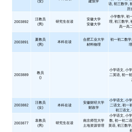
(女)
建筑学
语, 初三数学, 
历
小学数学, 初
汪教员
安徽大学
研究生在读
理, 初三数学,
2003892
(男)
安徽大学
高一高
夏教员
合肥工业大学
初一初二数学,
本科在读
2003891
(男)
材料物理
理
小学语文, 小学
教员
2003889
二英语, 初一初
()
小学语文, 小学
汪教员
安徽财经大学
2003882
本科在读
二语文, 初一
(女)
财政学
初三语文,
小学语文, 小学
袁教员
南京师范大学
数, 初一初二语
研究生在读
2003877
(男)
土地资源管理
英语, 初三数学,