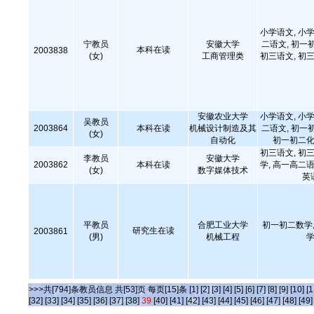
小学语文, 小学
宁教员
安徽大学
二语文, 初一
本科在读
2003838
(女)
工商管理类
初三语文, 初三
安徽农业大学
小学语文, 小学
吴教员
2003864
本科在读
机械设计制造及其
二语文, 初一
(女)
自动化
初一初二化
初三语文, 初三
李教员
安徽大学
2003862
本科在读
学, 高一高二语
(女)
数字媒体技术
英
平教员
合肥工业大学
初一初二数学,
研究生在读
2003861
(男)
机械工程
学
>>>共[794]条教员信息 共[53]页 每页[15]条
[1]
[2]
[3]
[4]
[5]
[6]
[7]
[8]
[9]
[10]
[1
[32]
[33]
[34]
[35]
[36]
[37]
[38]
39
[40]
[41]
[42]
[43]
[44]
[45]
[46]
[47]
[48]
[49]