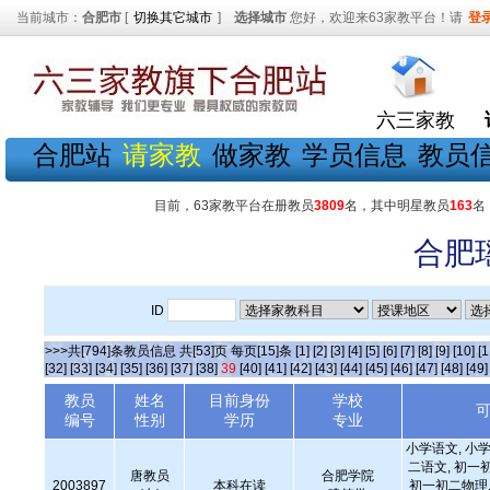
当前城市：
合肥市
[
切换其它城市
]
选择城市
您好，欢迎来63家教平台！请
登
六三家教
合肥站
请家教
做家教
学员信息
教员
目前，63家教平台在册教员
3809
名，其中明星教员
163
名
合肥
ID
>>>共[794]条教员信息 共[53]页 每页[15]条
[1]
[2]
[3]
[4]
[5]
[6]
[7]
[8]
[9]
[10]
[1
[32]
[33]
[34]
[35]
[36]
[37]
[38]
39
[40]
[41]
[42]
[43]
[44]
[45]
[46]
[47]
[48]
[49]
教员
姓名
目前身份
学校
编号
性别
学历
专业
小学语文, 小学
二语文, 初一
唐教员
合肥学院
2003897
本科在读
初一初二物理,