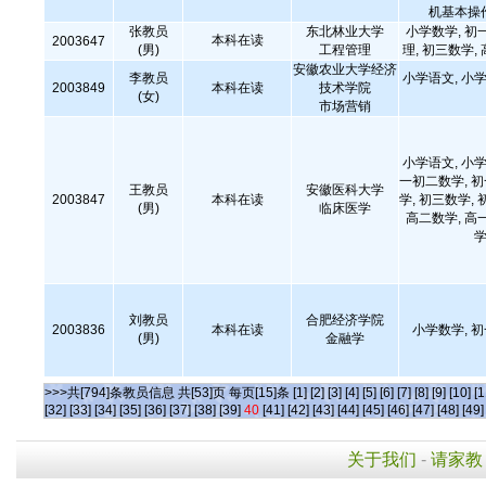
机基本操
张教员
东北林业大学
小学数学, 初
本科在读
2003647
(男)
工程管理
理, 初三数学,
安徽农业大学经济
李教员
小学语文, 小学
2003849
本科在读
技术学院
(女)
市场营销
小学语文, 小学
一初二数学, 
王教员
安徽医科大学
2003847
本科在读
学, 初三数学, 
(男)
临床医学
高二数学, 高
学
刘教员
合肥经济学院
2003836
本科在读
小学数学, 
(男)
金融学
>>>共[794]条教员信息 共[53]页 每页[15]条
[1]
[2]
[3]
[4]
[5]
[6]
[7]
[8]
[9]
[10]
[1
[32]
[33]
[34]
[35]
[36]
[37]
[38]
[39]
40
[41]
[42]
[43]
[44]
[45]
[46]
[47]
[48]
[49]
关于我们
-
请家教