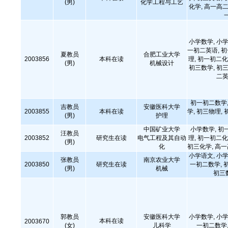
(男)
化学工程与工艺
化学, 高一高二
小学数学, 小学
一初二英语, 
夏教员
合肥工业大学
2003856
本科在读
理, 初一初二化
(男)
机械设计
初三数学, 初三
二英
初一初二数学,
吉教员
安徽医科大学
2003855
本科在读
学, 初三物理, 
(男)
护理
中国矿业大学
小学数学, 初
汪教员
2003852
研究生在读
电气工程及其自动
理, 初一初二化
(男)
化
初三化学, 高
小学语文, 小学
张教员
南京农业大学
2003850
研究生在读
一初二数学, 
(男)
机械
初三
郭教员
安徽医科大学
小学数学, 小学
本科在读
2003670
(女)
儿科学
一初二数学,