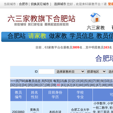
当前城市：
合肥市
[
切换其它城市
]
选择城市
您好，欢迎来63家教平台！请
登
六三家教
合肥站
请家教
做家教
学员信息
教员
目前，63家教平台在册教员
3809
名，其中明星教员
163
名
合肥
ID
>>>共[794]条教员信息 共[53]页 每页[15]条
[1]
[2]
[3]
[4]
[5]
[6]
[7]
[8]
[9]
[10]
[1
[32]
[33]
[34]
[35]
[36]
[37]
[38]
[39]
40
[41]
[42]
[43]
[44]
[45]
[46]
[47]
[48]
[49]
教员
姓名
目前身份
学校
编号
性别
学历
专业
小学数学, 小学
一初二数学, 
黄教员
合肥工业大学
2003860
本科在读
学, 初三英语, 