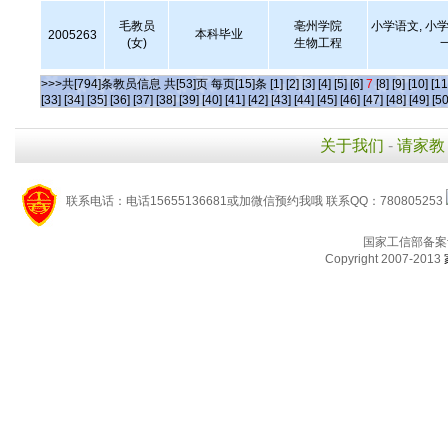
毛教员
亳州学院
小学语文, 小学
本科毕业
2005263
(女)
生物工程
>>>共[794]条教员信息 共[53]页 每页[15]条
[1]
[2]
[3]
[4]
[5]
[6]
7
[8]
[9]
[10]
[11
[33]
[34]
[35]
[36]
[37]
[38]
[39]
[40]
[41]
[42]
[43]
[44]
[45]
[46]
[47]
[48]
[49]
[50
关于我们
-
请家教
联系电话：电话15655136681或加微信预约我哦 联系QQ：780805253
国家工信部备案
Copyright 2007-2013