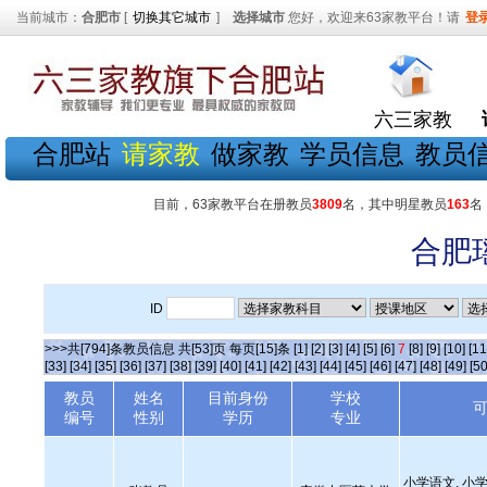
当前城市：
合肥市
[
切换其它城市
]
选择城市
您好，欢迎来63家教平台！请
登
六三家教
合肥站
请家教
做家教
学员信息
教员
目前，63家教平台在册教员
3809
名，其中明星教员
163
名
合肥
ID
>>>共[794]条教员信息 共[53]页 每页[15]条
[1]
[2]
[3]
[4]
[5]
[6]
7
[8]
[9]
[10]
[11
[33]
[34]
[35]
[36]
[37]
[38]
[39]
[40]
[41]
[42]
[43]
[44]
[45]
[46]
[47]
[48]
[49]
[50
教员
姓名
目前身份
学校
编号
性别
学历
专业
小学语文, 小学