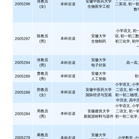
张教员
安徽中医药大学
2005298
本科在读
二英语, 初一初
(女)
生物医学工程
数
小学语文, 初
陈教员
安徽大学
语, 初一初二数
本科在读
2005297
(男)
生物制药
初三化学, 初中
张教员
安徽大学
2005294
本科在读
高一高
(男)
电子封装
曹教员
安徽大学
本科在读
初
2005289
(男)
人工智能
小学语文, 小学
郭教员
安徽中医药大学
二语文, 初一
本科在读
2005288
(女)
国际经济与贸易
初一初二物理, 
中历史, 高中
小学语文, 小学
周教员
安徽建筑大学
二语文, 初一
本科在读
2005284
(男)
新能源材料与器件
初一初二化学, 
蔺教员
安徽大学
2005279
本科在读
小学数学, 