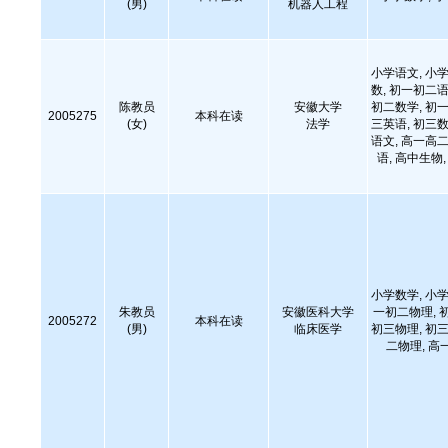
(男)
机器人工程
小学语文, 小学
数, 初一初二语
陈教员
安徽大学
初二数学, 初一
2005275
本科在读
(女)
法学
三英语, 初三数
语文, 高一高二
语, 高中生物
小学数学, 小学
朱教员
安徽医科大学
一初二物理, 
2005272
本科在读
(男)
临床医学
初三物理, 初三
二物理, 高