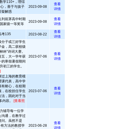
数学110+，理综
查看
耐心，善于与孩子
2023-09-08
详情
答疑解惑
名列前茅高中时期
查看
2023-09-08
国家级一等奖等
详情
查看
考135
2023-08-22
详情
极分子或三好学生
学金，高二获校级
林杯”诗词大赛。
查看
业前五，大一学年获
2023-07-06
详情
一的寒假暑假期间
升初三的学生。
]
解过上海的教育模
理课代表，高中学
很有耐心，在校期
查看
项，在校担任学生
2023-07-06
详情
方法，因此对于当
多内容。
[查看照
力辅导每一位学
心沟通，在教学过
疑问。虽然不是
查看
是会有方法的教授学
2023-06-28
详情