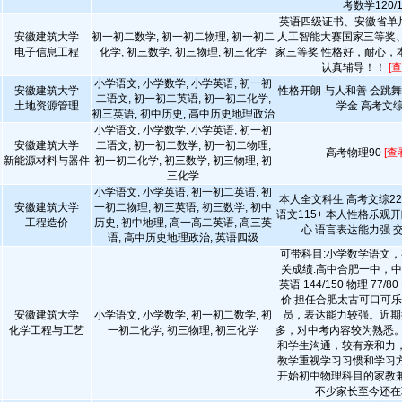
考数学120/1
英语四级证书、安徽省单
安徽建筑大学
初一初二数学, 初一初二物理, 初一初二
人工智能大赛国家三等奖
电子信息工程
化学, 初三数学, 初三物理, 初三化学
家三等奖 性格好，耐心，
认真辅导！！
[
小学语文, 小学数学, 小学英语, 初一初
安徽建筑大学
性格开朗 与人和善 会跳
二语文, 初一初二英语, 初一初二化学,
土地资源管理
学金 高考文综
初三英语, 初中历史, 高中历史地理政治
小学语文, 小学数学, 小学英语, 初一初
安徽建筑大学
二语文, 初一初二数学, 初一初二物理,
高考物理90
[查
新能源材料与器件
初一初二化学, 初三数学, 初三物理, 初
三化学
小学语文, 小学英语, 初一初二英语, 初
本人全文科生 高考文综220
安徽建筑大学
一初二物理, 初三英语, 初三数学, 初中
语文115+ 本人性格乐观开
工程造价
历史, 初中地理, 高一高二英语, 高三英
心 语言表达能力强 
语, 高中历史地理政治, 英语四级
可带科目:小学数学语文，
关成绩:高中合肥一中，中考数
英语 144/150 物理 77/
价:担任合肥太古可口可
安徽建筑大学
小学语文, 小学数学, 初一初二数学, 初
员，表达能力较强。近期
化学工程与工艺
一初二化学, 初三物理, 初三化学
多，对中考内容较为熟悉。
和学生沟通，较有亲和力
教学重视学习习惯和学习
开始初中物理科目的家教
不少家长至今还在