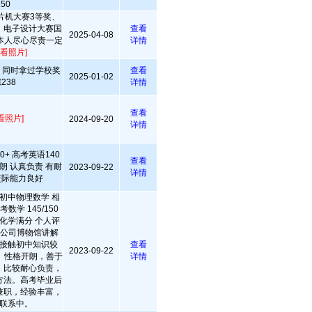
50
片机大赛3等奖、
、电子设计大赛国
查看
2025-04-08
本人尽心尽责一定
详情
查看照片]
舞 同时拿过学校奖
查看
2025-01-02
238
详情
查看
看照片]
2024-09-20
详情
+ 高考英语140
查看
朗 认真负责 有耐
2023-09-22
详情
交际能力良好
初中物理数学 相
学 145/150
80 化学满分 个人评
乐公司博物馆讲解
接触初中知识较
查看
2023-09-22
 性格开朗，善于
详情
，比较耐心负责，
方法。高考毕业后
兼职，经验丰富，
联系中。