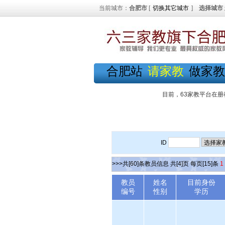
当前城市：
合肥市
[
切换其它城市
]
选择城市
合肥站
请家教
做家教
目前，63家教平台在册
ID
>>>共[60]条教员信息 共[4]页 每页[15]条
1
教员
姓名
目前身份
编号
性别
学历