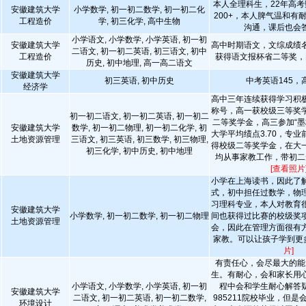
本人全理科生，22年高考
安徽建筑大学
小学数学, 初一初二数学, 初一初二化
200+，本人脾气温和有
工程造价
学, 初三化学, 高中生物
沟通，课后也会
小学语文, 小学数学, 小学英语, 初一初
安徽建筑大学
高中时期语文，文综成绩
二语文, 初一初二英语, 初三语文, 初中
工程造价
获得语文报杯省二等奖，
历史, 初中地理, 高一高二语文
安徽建筑大学
初三英语, 初中历史
中考英语145，高
经济学
高中三年连续获得学习积
称号，高一获校级三等奖
初一初二语文, 初一初二英语, 初一初二
二等奖学金，高三参加“墨
安徽建筑大学
数学, 初一初二物理, 初一初二化学, 初
大学平均绩点3.70，专
土地资源管理
三语文, 初三英语, 初三数学, 初三物理,
得校级二等奖学金，在大
初三化学, 初中历史, 初中地理
均从事家教工作，带初二
[查看照片
小学在上海读书，因此了
式，初中担任过数学，物
习理科专业，本人对教育
安徽建筑大学
小学数学, 初一初二数学, 初一初二物理
间也获得过比赛的校级奖
土地资源管理
会，因此在管理方面很有
家教。可以让孩子学到更
片]
有责任心，会尽最大的能
生。有耐心，会和家长用
小学语文, 小学数学, 小学英语, 初一初
程中会和学生耐心解答
安徽建筑大学
二语文, 初一初二英语, 初一初二数学,
985211院校毕业，但
环境设计