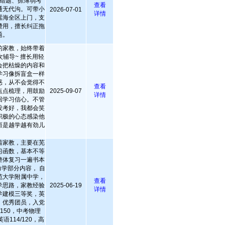
错题、抓薄弱考
查看
通无代沟。可带小
2026-07-01
详情
瑶海全区上门，支
费用，擅长纠正拖
题。
的家教，始终带着
辅导~ 擅长用轻
会把枯燥的内容和
学习像拆盲盒一样
惑，从不会觉得不
查看
点点梳理，用鼓励
2025-09-07
详情
回学习信心。不管
没考好，我都会笑
积极的心态感染他
而是越学越有劲儿
着家教，主要在芜
习函数，基本不等
整体复习一遍书本
学部分内容， 自
范大学附属中学，
查看
学思路，家教经验
2025-06-19
详情
学建模三等奖，英
，优秀团员，入党
150，中考物理
英语114/120，高