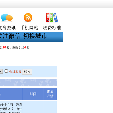
教育资讯
手机网站
收费标准
关注微信
切换城市
员
10
名，更新学员
4
名
金牌教员
查看
述
时间
详情
力专业在读，理科
化难懂公式。高中