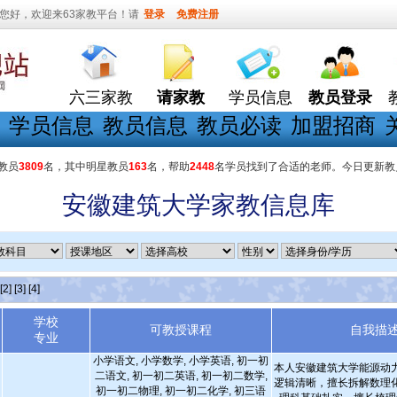
您好，欢迎来63家教平台！请
登录
免费注册
六三家教
请家教
学员信息
教员登录
学员信息
教员信息
教员必读
加盟招商
教员
3809
名，其中明星教员
163
名，帮助
2448
名学员找到了合适的老师。今日更新教
安徽建筑大学家教信息库
[2]
[3]
[4]
学校
可教授课程
自我描
专业
小学语文, 小学数学, 小学英语, 初一初
本人安徽建筑大学能源动
二语文, 初一初二英语, 初一初二数学,
逻辑清晰，擅长拆解数理
初一初二物理, 初一初二化学, 初三语