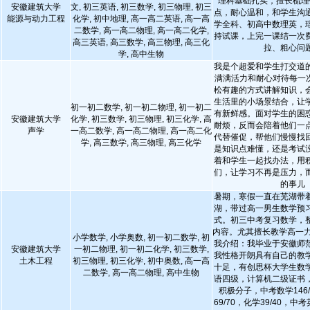
理科基础扎实，擅长梳理
安徽建筑大学
文, 初三英语, 初三数学, 初三物理, 初三
点，耐心温和，和学生沟
能源与动力工程
化学, 初中地理, 高一高二英语, 高一高
学全科、初高中数理英，
二数学, 高一高二物理, 高一高二化学,
持试课，上完一课结一次
高三英语, 高三数学, 高三物理, 高三化
拉、粗心问
学, 高中生物
我是个超爱和学生打交道
满满活力和耐心对待每一次
松有趣的方式讲解知识，
生活里的小场景结合，让
初一初二数学, 初一初二物理, 初一初二
有新鲜感。面对学生的困
安徽建筑大学
化学, 初三数学, 初三物理, 初三化学, 高
耐烦，反而会陪着他们一
声学
一高二数学, 高一高二物理, 高一高二化
代替催促，帮他们慢慢找
学, 高三数学, 高三物理, 高三化学
是知识点难懂，还是考试
着和学生一起找办法，用
们，让学习不再是压力，
的事儿
暑期，寒假一直在芜湖带
湖，带过高一男生数学预
式。初三中考复习数学，
内容。尤其擅长教学高一力
小学数学, 小学奥数, 初一初二数学, 初
我介绍：我毕业于安徽师
安徽建筑大学
一初二物理, 初一初二化学, 初三数学,
我性格开朗具有自己的教
土木工程
初三物理, 初三化学, 初中奥数, 高一高
十足，有创思杯大学生数
二数学, 高一高二物理, 高中生物
语四级，计算机二级证书
积极分子，中考数学146/
69/70，化学39/40，中考