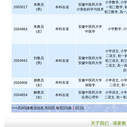
小学数学, 小学
朱教员
安徽中医药大学
2005017
本科在读
一初二数学, 
(男)
计算机科学与技术
初三数学, 高
朱教员
安徽中医药大学
本科在读
小学数学, 
2004964
(女)
中医学
小学语文, 小学
二语文, 初一
刘教员
安徽中医药大学
2004942
本科在读
初三语文, 初三
(男)
安徽中医药大学
二语文, 高一高
历
姚教员
安徽中医药大学
小学语文, 小学
本科在读
2004906
(女)
保险学
二语文, 初
解教员
安徽中医药大学
小学语文, 小学
2004854
本科在读
(女)
应用心理学
二语文, 初一
>>>共[40]条教员信息 共[3]页 每页[15]条
1
[2]
[3]
关于我们
-
请家教