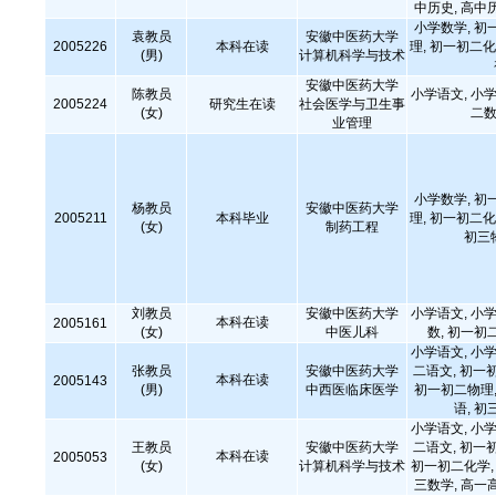
中历史, 高中
小学数学, 初
袁教员
安徽中医药大学
2005226
本科在读
理, 初一初二化
(男)
计算机科学与技术
安徽中医药大学
陈教员
小学语文, 小学
2005224
研究生在读
社会医学与卫生事
(女)
二数
业管理
小学数学, 初
杨教员
安徽中医药大学
2005211
本科毕业
理, 初一初二化
(女)
制药工程
初三
刘教员
安徽中医药大学
小学语文, 小学
本科在读
2005161
(女)
中医儿科
数, 初一初
小学语文, 小学
张教员
安徽中医药大学
二语文, 初一
本科在读
2005143
(男)
中西医临床医学
初一初二物理,
语, 初
小学语文, 小学
王教员
安徽中医药大学
二语文, 初一
本科在读
2005053
(女)
计算机科学与技术
初一初二化学, 
三数学, 高一