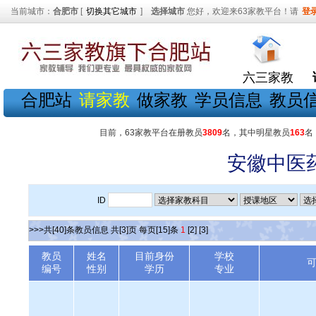
当前城市：
合肥市
[
切换其它城市
]
选择城市
您好，欢迎来63家教平台！请
登
六三家教
合肥站
请家教
做家教
学员信息
教员
目前，63家教平台在册教员
3809
名，其中明星教员
163
名
安徽中医
ID
>>>共[40]条教员信息 共[3]页 每页[15]条
1
[2]
[3]
教员
姓名
目前身份
学校
编号
性别
学历
专业