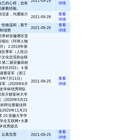
2021-09-29
自己的心得，也有
详情
的家教经验。
动活泼，沟通能力
查看
2021-09-28
详情
，性格温和，善于
查看
2021-09-26
和强势
详情
论世界杯安徽赛区亚
日报社《环球人物
） 2.2019年第
赛区季军（人民日
年文化交流协会联
 3.第二届安徽高校
8月20日） 4.第
请赛亚军（浙江
0年7月11日）
查看
2021-09-25
亚军（2020年6月
详情
大学史学杯优秀辩队
020东方财富杯大学
2020年5月21
捭阖杯辩论赛最佳辩
020年11月23
 10.安徽大学学
大学生互联网+大赛
大学优秀团员
查看
，认真负责
2021-09-25
详情