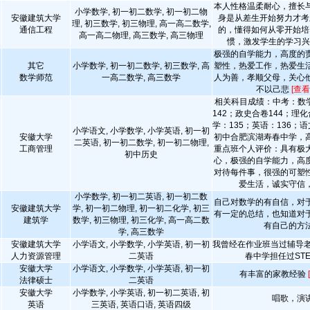
本人性格温柔耐心，擅长
小学数学, 初一初二数学, 初一初二物
安徽建筑大学
身是从差生开始努力才考
理, 初三数学, 初三物理, 高一高二数学,
通信工程
的，懂得如何从零开始培
高一高二物理, 高三数学, 高三物理
惯，激发学生的学习
极强的自学能力，高度的
其它
小学数学, 初一初二数学, 初三数学, 高
塑性，热爱工作，热爱生
数学师范
一高二数学, 高三数学
人为善，孝顺父母，关心
不以己悲
[查看
相关科目成绩：中考：数学
142；政史合卷144；理化
学：135；英语：136；语
小学语文, 小学数学, 小学英语, 初一初
安徽大学
初中合肥滨湖寿春中学，
二英语, 初一初二数学, 初一初二物理,
工商管理
重点班个人评价：具有极
初中历史
心，极强的自学能力，高
对待每件事，很强的可塑
爱生活，诚实守信
小学数学, 初一初二英语, 初一初二数
自己对数学的有自信，对
安徽建筑大学
学, 初一初二物理, 初一初二化学, 初三
有一定的总结，也知道对
建筑学
数学, 初三物理, 初三化学, 高一高二数
有自己的方
学, 高三数学
安徽建筑大学
小学语文, 小学数学, 小学英语, 初一初
我曾经在作业班当过辅导老
人力资源管理
二英语
春中学担任过ST
安徽大学
小学语文, 小学数学, 小学英语, 初一初
有丰富的家教经验
法律硕士
二英语
安徽大学
小学数学, 小学英语, 初一初二英语, 初
唱歌，演
英语
三英语, 英语口语, 英语四级