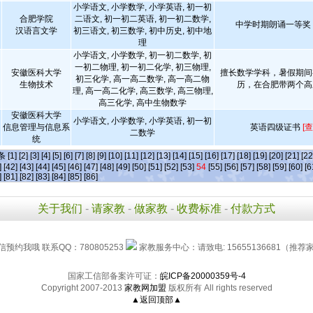
小学语文, 小学数学, 小学英语, 初一初
合肥学院
二语文, 初一初二英语, 初一初二数学,
中学时期朗诵一等奖
汉语言文学
初三语文, 初三数学, 初中历史, 初中地
理
小学语文, 小学数学, 初一初二数学, 初
一初二物理, 初一初二化学, 初三物理,
安徽医科大学
擅长数学学科，暑假期间
初三化学, 高一高二数学, 高一高二物
生物技术
历，在合肥带两个高
理, 高一高二化学, 高三数学, 高三物理,
高三化学, 高中生物数学
安徽医科大学
小学语文, 小学数学, 小学英语, 初一初
信息管理与信息系
英语四级证书
[
二数学
统
]条
[1]
[2]
[3]
[4]
[5]
[6]
[7]
[8]
[9]
[10]
[11]
[12]
[13]
[14]
[15]
[16]
[17]
[18]
[19]
[20]
[21]
[22
]
[42]
[43]
[44]
[45]
[46]
[47]
[48]
[49]
[50]
[51]
[52]
[53]
54
[55]
[56]
[57]
[58]
[59]
[60]
[6
]
[81]
[82]
[83]
[84]
[85]
[86]
关于我们
-
请家教
-
做家教
-
收费标准
-
付款方式
信预约我哦 联系QQ：780805253
家教服务中心：请致电: 15655136681（推荐家长
国家工信部备案许可证：
皖ICP备20000359号-4
Copyright 2007-2013
家教网加盟
版权所有 All rights reserved
▲返回顶部▲