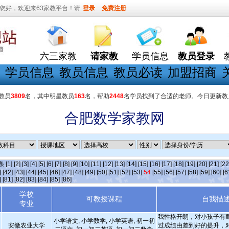
您好，欢迎来63家教平台！请
登录
免费注册
六三家教
请家教
学员信息
教员登录
学员信息
教员信息
教员必读
加盟招商
教员
3809
名，其中明星教员
163
名，帮助
2448
名学员找到了合适的老师。今日更新教
合肥数学家教网
]条
[1]
[2]
[3]
[4]
[5]
[6]
[7]
[8]
[9]
[10]
[11]
[12]
[13]
[14]
[15]
[16]
[17]
[18]
[19]
[20]
[21]
[22
]
[42]
[43]
[44]
[45]
[46]
[47]
[48]
[49]
[50]
[51]
[52]
[53]
54
[55]
[56]
[57]
[58]
[59]
[60]
[6
]
[81]
[82]
[83]
[84]
[85]
[86]
学校
可教授课程
自我描
专业
我性格开朗，对小孩子有
小学语文, 小学数学, 小学英语, 初一初
安徽农业大学
过成绩由差到好的提升，