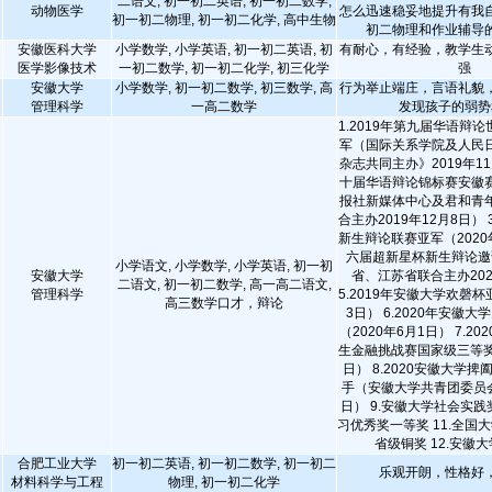
二语文, 初一初二英语, 初一初二数学,
动物医学
怎么迅速稳妥地提升有我
初一初二物理, 初一初二化学, 高中生物
初二物理和作业辅导
安徽医科大学
小学数学, 小学英语, 初一初二英语, 初
有耐心，有经验，教学生
医学影像技术
一初二数学, 初一初二化学, 初三化学
强
安徽大学
小学数学, 初一初二数学, 初三数学, 高
行为举止端庄，言语礼貌
管理科学
一高二数学
发现孩子的弱势
1.2019年第九届华语辩
军（国际关系学院及人民
杂志共同主办》2019年11月
十届华语辩论锦标赛安徽
报社新媒体中心及君和青
合主办2019年12月8日）
新生辩论联赛亚军（2020年
六届超新星杯新生辩论邀
小学语文, 小学数学, 小学英语, 初一初
安徽大学
省、江苏省联合主办202
二语文, 初一初二数学, 高一高二语文,
管理科学
5.2019年安徽大学欢磬杯
高三数学口才，辩论
3日） 6.2020年安徽
（2020年6月1日） 7.2
生金融挑战赛国家级三等奖（
日） 8.2020安徽大学
手（安徽大学共青团委员会2
日） 9.安徽大学社会实践奖
习优秀奖一等奖 11.全国
省级铜奖 12.安徽
合肥工业大学
初一初二英语, 初一初二数学, 初一初二
乐观开朗，性格好
材料科学与工程
物理, 初一初二化学