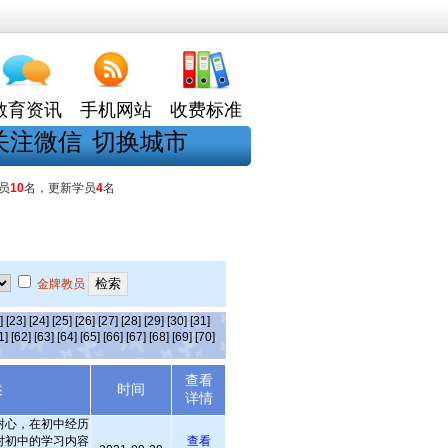
教育资讯
手机网站
收费标准
关注微信
切换城市
员
10
名，更新学员
4
名
金牌教员
]
[23]
[24]
[25]
[26]
[27]
[28]
[29]
[30]
[31]
1]
[62]
[63]
[64]
[65]
[66]
[67]
[68]
[69]
[70]
查看
述
时间
详情
耐心，在初中经历
对初中的学习内容
查看