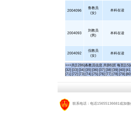
鲁教员
本科在读
2004096
(女)
刘教员
2004093
本科在读
(男)
倪教员
2004092
本科在读
(女)
>>>共[1286]条教员信息 共[86]页 每页[15
[32]
[33]
[34]
[35]
[36]
[37]
[38]
[39]
[40]
[41
[71]
[72]
[73]
[74]
[75]
[76]
[77]
[78]
[79]
[80
联系电话：电话15655136681或加微