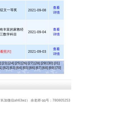
查看
 征文一等奖
2021-09-08
详情
有丰富的家教经
查看
2021-09-04
三数学科目
详情
查看
查看照片]
2021-09-03
详情
]
[23]
[24]
[25]
[26]
[27]
[28]
[29]
[30]
[31]
1]
[62]
[63]
[64]
[65]
[66]
[67]
[68]
[69]
[70]
加微信ah63wz） 余老师 qq号：780805253