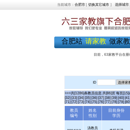
当前城市：
合肥市
[
切换其它城市
]
选择城市
合肥站
请家教
做家教
目前，63家教平台在册
ID
>>>共[1286]条教员信息 共[86]页 每页[15
[32]
[33]
[34]
[35]
[36]
[37]
[38]
[39]
[40]
[41
[71]
[72]
[73]
[74]
[75]
[76]
[77]
[78]
[79]
[80
教员
姓名
目前身份
编号
性别
学历
汤教员