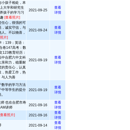
与小孩子相处，本
上大学和研究生
查看
2021-09-25
养孩子的学习习
详情
兴趣
[查看照片]
责任心，很强的可
活，诚实守信，与
查看
2021-09-24
他人。不以物喜，
详情
照片]
：139；英语：
合卷147高考：数
文123教育经历：
高中合肥六中文科
查看
2021-09-19
大亲和力，稳重耐
详情
度的责任心，认真
性，热爱工作，热
，与人为善
于数学的学习方法
查看
于中等学生的提分
2021-09-19
详情
法。
师 也在合肥市寿
查看
2021-09-16
EAM讲师
详情
查看
[查看照片]
2021-09-16
详情
查看
讲
2021-09-14
详情