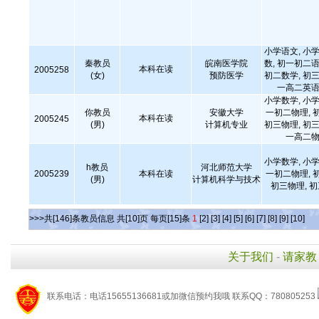
小学语文, 小学
秦教员
皖南医学院
数, 初一初二语
本科在读
2005258
(女)
预防医学
初二数学, 初三
一高二英语
小学数学, 小学
你教员
安徽大学
一初二物理, 
本科在读
2005245
(男)
计算机专业
初三物理, 初三
一高二物
小学数学, 小学
h教员
河北师范大学
2005239
本科在读
一初二物理, 
(男)
计算机科学与技术
初三物理, 
>>>共[146]条教员信息 共[10]页 每页[15]条
1
[2]
[3]
[4]
[5]
[6]
[7]
[8]
[9]
[10]
关于我们
-
请家教
联系电话：电话15655136681或加微信预约我哦 联系QQ：780805253