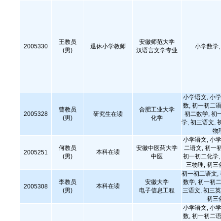
王教员
安徽师范大学
2005330
退休小学教师
小学数学
(男)
汉语言文学专业
小学语文, 小学
数, 初一初二语
曹教员
合肥工业大学
2005328
研究生在读
初二数学, 初
(男)
化学
学, 初三语文, 
物
小学语文, 小学
何教员
安徽中医药大学
二语文, 初一
本科在读
2005251
(男)
中医
初一初二化学, 
三物理, 初三
初一初二语文,
李教员
安徽大学
数学, 初一初二
本科在读
2005308
(男)
电子信息工程
三语文, 初三英
初三
小学语文, 小学
数, 初一初二语