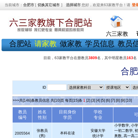
当前城市：
合肥市
[
切换其它城市
]
选择城市
您好，欢迎来63家教平台！请
登
六三家教
合肥站
请家教
做家教
学员信息
教员
目前，63家教平台在册教员
3809
名，其中明星教员
163
名
合肥
ID
>>>共[146]条教员信息 共[10]页 每页[15]条
1
[2]
[3]
[4]
[5]
[6]
[7]
[8]
[9]
[10]
教员
姓名
目前身份
学校
编号
性别
学历
专业
小学数学, 小学
张教员
安徽大学
一初二数学, 初
本科在读
2005564
(男)
统计学
奥数, 高一高二