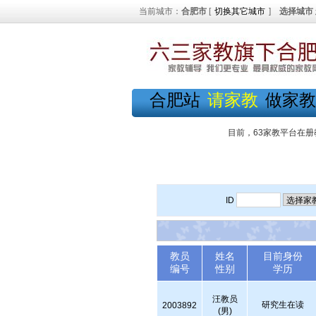
当前城市：
合肥市
[
切换其它城市
]
选择城市
合肥站
请家教
做家教
目前，63家教平台在册
ID
教员
姓名
目前身份
编号
性别
学历
汪教员
研究生在读
2003892
(男)