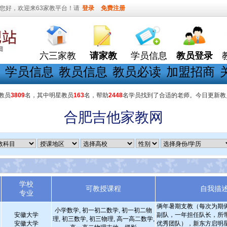
您好，欢迎来63家教平台！请
登录
免费注册
六三家教
请家教
学员信息
教员登录
学员信息
教员信息
教员必读
加盟招商
教员
3809
名，其中明星教员
163
名，帮助
2448
名学员找到了合适的老师。今日更新教
合肥吉他家教网
学校
可教授课程
自我描
专业
俩年暑期支教（每次为期
小学数学, 初一初二数学, 初一初二物
安徽大学
副队，一年担任队长，所
理, 初三数学, 初三物理, 高一高二数学,
安徽大学
优秀团队），新东方启明