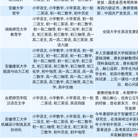
奖状；愿意多思考用简单
安徽大学
小学语文, 小学数学, 小学英语, 初一初
有四六级证书，教师资格
哲学
二英语, 初一初二数学, 初中历史
部，中国共产党党员，对
小学语文, 小学数学, 小学英语, 初一初
二语文, 初一初二英语, 初一初二数学,
湖南师范大学
初一初二物理, 初一初二化学, 初三语
全国大学生英语竞赛
教育学
文, 初三英语, 初三数学, 初三物理, 高一
高二语文, 高一高二英语, 高三英语, 英
语六级
小学语文, 小学数学, 小学英语, 初一初
本人安徽建筑大学能源动
二语文, 初一初二英语, 初一初二数学,
逻辑清晰，擅长拆解数理
初一初二物理, 初一初二化学, 初三语
理科基础扎实，擅长梳理
安徽建筑大学
文, 初三英语, 初三数学, 初三物理, 初三
点，耐心温和，和学生沟
能源与动力工程
化学, 初中地理, 高一高二英语, 高一高
学全科、初高中数理英，
二数学, 高一高二物理, 高一高二化学,
持试课，上完一课结一次
高三英语, 高三数学, 高三物理, 高三化
拉、粗心问
学, 高中生物
家教经验丰富，长期带中
合肥师范学院
小学语文, 小学数学, 小学英语, 初一初
责，细心耐心，也有公立
汉语言文学
二英语, 初三英语, 英语四级
的经验，曾在新东方、作
导老师
今年暑假毕业于安徽理工
小学语文, 小学数学, 小学英语, 初一初
安徽理工大学
研究生，在淮南有过丰富
二语文, 初一初二英语, 初一初二数学,
机械设计制造及其
年小学初中英语，一年初
初一初二物理, 初三语文, 初三英语, 初
自动化
显著进步，高考英语120+
三数学, 初中历史, 初中地理
丰富解题经验
[