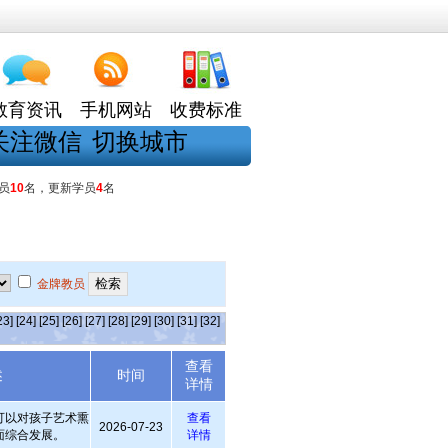
教育资讯
手机网站
收费标准
关注微信
切换城市
员
10
名，更新学员
4
名
金牌教员
23]
[24]
[25]
[26]
[27]
[28]
[29]
[30]
[31]
[32]
查看
述
时间
详情
可以对孩子艺术熏
查看
2026-07-23
面综合发展。
详情