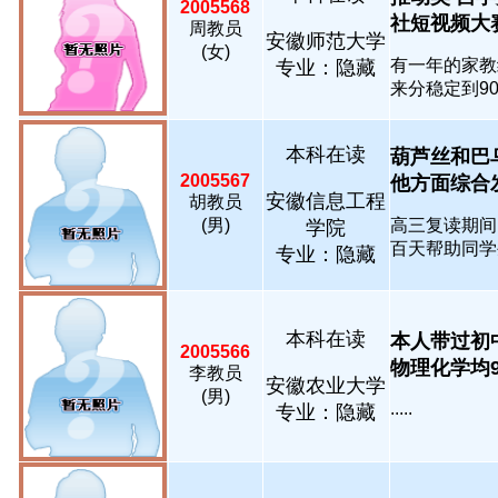
2005568
社短视频大赛 
周教员
安徽师范大学
(女)
有一年的家教经
专业：隐藏
来分稳定到90分
本科在读
葫芦丝和巴
2005567
他方面综合发展
安徽信息工程
胡教员
(男)
高三复读期间
学院
百天帮助同学生
专业：隐藏
本科在读
本人带过初
2005566
物理化学均9
李教员
安徽农业大学
(男)
.....
专业：隐藏