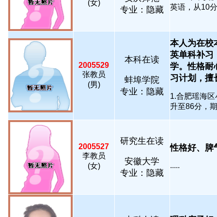
(女)
英语，从10分进
专业：隐藏
本人为在校
英单科补习
本科在读
2005529
学。性格耐
张教员
习计划，擅长梳.
蚌埠学院
(男)
专业：隐藏
1.合肥瑶海
升至86分，期末
研究生在读
2005527
性格好、脾气
李教员
安徽大学
.....
(女)
专业：隐藏