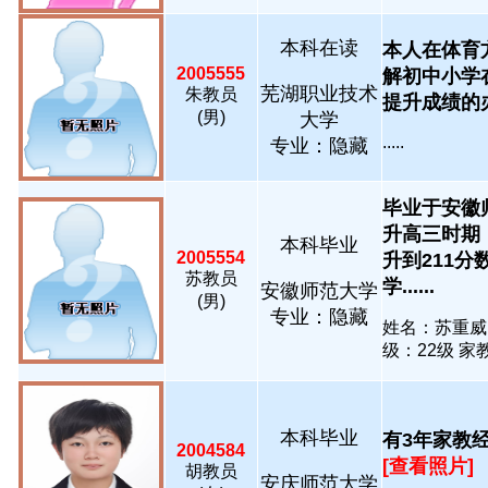
本科在读
本人在体育
2005555
解初中小学
芜湖职业技术
朱教员
提升成绩的办法
(男)
大学
.....
专业：隐藏
毕业于安徽
升高三时期
本科毕业
2005554
升到211
苏教员
学......
安徽师范大学
(男)
专业：隐藏
姓名：苏重威
级：22级 家教
本科毕业
有3年家教经
2004584
[查看照片]
胡教员
安庆师范大学