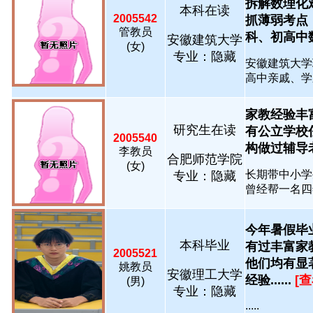
拆解数理化
本科在读
2005542
抓薄弱考点
管教员
科、初高中数理
安徽建筑大学
(女)
专业：隐藏
安徽建筑大学
高中亲戚、学弟
家教经验丰
研究生在读
有公立学校
2005540
构做过辅导老师.
李教员
合肥师范学院
(女)
长期带中小学
专业：隐藏
曾经帮一名四年
今年暑假毕
本科毕业
有过丰富家
2005521
他们均有显著
姚教员
安徽理工大学
经验......
[
(男)
专业：隐藏
.....