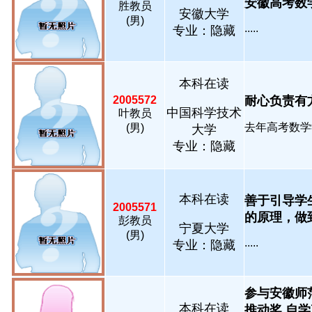
安徽高考数学单
胜教员
安徽大学
(男)
.....
专业：隐藏
本科在读
2005572
耐心负责有方法.
中国科学技术
叶教员
去年高考数学学
(男)
大学
专业：隐藏
本科在读
善于引导学
2005571
的原理，做到会
彭教员
宁夏大学
(男)
.....
专业：隐藏
参与安徽师
本科在读
推动奖 自