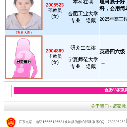
本科在读
理科底子好
2005523
科，会用简单
邵教员
合肥工业大学
(女)
2025年高三数
专业：隐藏
(查看大图)
研究生在读
2004869
英语四六级，
毕教员
宁夏师范大学
.....
(女)
专业：隐藏
合肥63家教
关于我们
-
请家教
联系电话：电话15655136681或加微信预约我哦 联系QQ：780805253