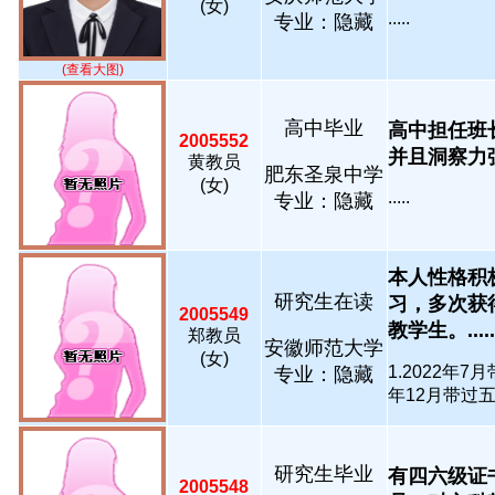
(女)
.....
专业：隐藏
(查看大图)
高中毕业
高中担任班
2005552
并且洞察力强
黄教员
肥东圣泉中学
(女)
.....
专业：隐藏
本人性格积
研究生在读
习，多次获
2005549
教学生。.....
郑教员
安徽师范大学
(女)
1.2022年
专业：隐藏
年12月带过五年
研究生毕业
有四六级证
2005548