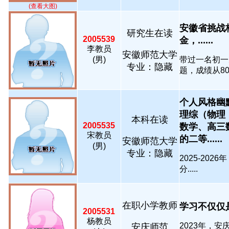
(查看大图)
安徽省挑战
研究生在读
2005539
金，......
李教员
安徽师范大学
(男)
带过一名初一
专业：隐藏
题，成绩从80分
个人风格幽
理综（物理
本科在读
2005535
数学、高三
宋教员
的二等......
安徽师范大学
(男)
专业：隐藏
2025-20
分.....
在职小学教师
学习不仅仅是
2005531
杨教员
2023年，安
安庆师范