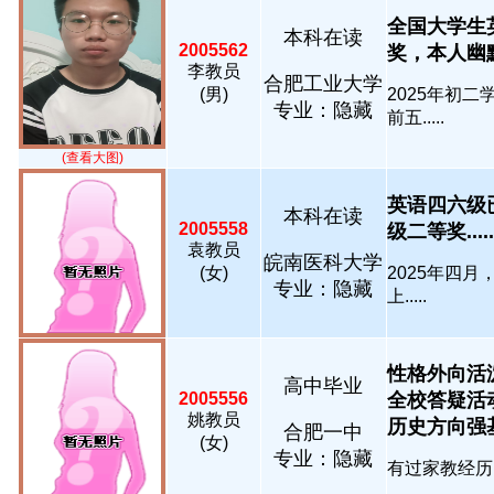
全国大学生
本科在读
2005562
奖，本人幽默
李教员
合肥工业大学
(男)
2025年初
专业：隐藏
前五.....
(查看大图)
英语四六级
本科在读
2005558
级二等奖.....
袁教员
皖南医科大学
(女)
2025年四
专业：隐藏
上.....
性格外向活
高中毕业
2005556
全校答疑活
姚教员
历史方向强基班
合肥一中
(女)
专业：隐藏
有过家教经历，