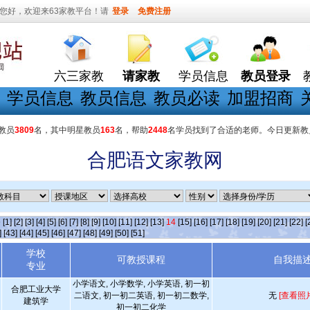
您好，欢迎来63家教平台！请
登录
免费注册
六三家教
请家教
学员信息
教员登录
学员信息
教员信息
教员必读
加盟招商
教员
3809
名，其中明星教员
163
名，帮助
2448
名学员找到了合适的老师。今日更新教
合肥语文家教网
条
[1]
[2]
[3]
[4]
[5]
[6]
[7]
[8]
[9]
[10]
[11]
[12]
[13]
14
[15]
[16]
[17]
[18]
[19]
[20]
[21]
[22]
[
]
[43]
[44]
[45]
[46]
[47]
[48]
[49]
[50]
[51]
学校
可教授课程
自我描
专业
小学语文, 小学数学, 小学英语, 初一初
合肥工业大学
二语文, 初一初二英语, 初一初二数学,
无
[查看照片
建筑学
初一初二化学