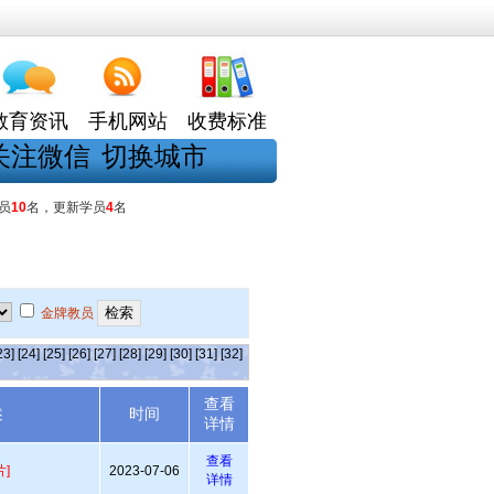
教育资讯
手机网站
收费标准
关注微信
切换城市
员
10
名，更新学员
4
名
金牌教员
23]
[24]
[25]
[26]
[27]
[28]
[29]
[30]
[31]
[32]
查看
述
时间
详情
查看
]
2023-07-06
详情