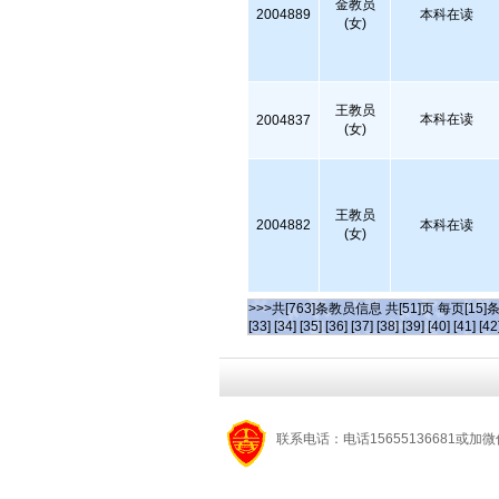
金教员
2004889
本科在读
(女)
王教员
本科在读
2004837
(女)
王教员
2004882
本科在读
(女)
>>>共[763]条教员信息 共[51]页 每页[15]
[33]
[34]
[35]
[36]
[37]
[38]
[39]
[40]
[41]
[42
联系电话：电话15655136681或加微