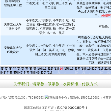
皖南医学院
二语文, 初一初二化学, 初三语文, 高一
亲戚想请我做家教。初高
智能医学工程
高二语文
化学，生物较好。教学特
会从多方面引导指示，会
子。
[查看照
小学语文, 小学数学, 小学英语, 初一初
天津工业大学
二语文, 初一初二英语, 初一初二数学,
有经验。
广播电视学
初三语文, 初三英语, 初中历史, 高一高
二语文, 高一高二英语
有责任心，会尽最大的能
生。有耐心，会和家长用
小学语文, 小学数学, 小学英语, 初一初
程中会和学生耐心解答
安徽建筑大学
二语文, 初一初二英语, 初一初二数学,
985211院校毕业，但
环境设计
初三语文, 美术类美术类
生。本人还曾获得过国家
在课余也可以带学生一起
毛球，篮球等强
条
[1]
[2]
[3]
[4]
[5]
[6]
[7]
[8]
[9]
[10]
[11]
[12]
[13]
14
[15]
[16]
[17]
[18]
[19]
[20]
[21]
[22]
[
]
[43]
[44]
[45]
[46]
[47]
[48]
[49]
[50]
[51]
关于我们
-
请家教
-
做家教
-
收费标准
-
付款方式
信预约我哦 联系QQ：780805253
家教服务中心：请致电: 15655136681（推荐家长
国家工信部备案许可证：
皖ICP备20000359号-4