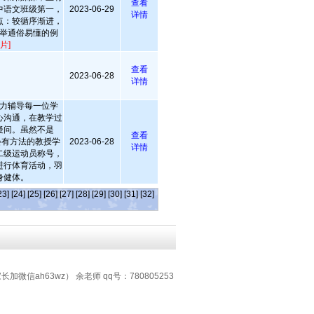
查看
中语文班级第一，
2023-06-29
详情
点：较循序渐进，
举通俗易懂的例
片]
查看
2023-06-28
详情
力辅导每一位学
心沟通，在教学过
疑问。虽然不是
查看
是会有方法的教授学
2023-06-28
详情
二级运动员称号，
进行体育活动，羽
身健体。
23]
[24]
[25]
[26]
[27]
[28]
[29]
[30]
[31]
[32]
加微信ah63wz） 余老师 qq号：780805253