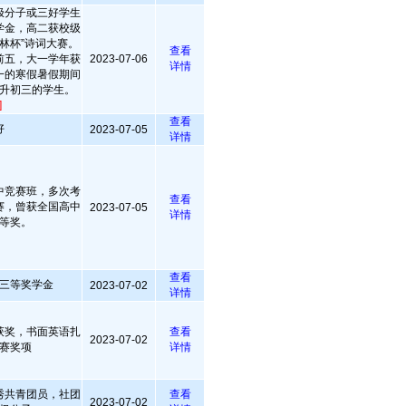
极分子或三好学生
学金，高二获校级
林杯”诗词大赛。
查看
业前五，大一学年获
2023-07-06
详情
一的寒假暑假期间
升初三的学生。
]
查看
好
2023-07-05
详情
中竞赛班，多次考
查看
赛，曾获全国高中
2023-07-05
详情
等奖。
查看
年校三等奖学金
2023-07-02
详情
获奖，书面英语扎
查看
2023-07-02
赛奖项
详情
秀共青团员，社团
查看
2023-07-02