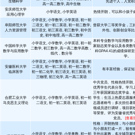
生物科学
先进个人，入党积
高一高二数学, 高中生物
安庆师范大学
小学语文, 小学英语
热情开朗，可以和小孩子
应用心理学
小学语文, 小学数学, 小学英语, 初一初
阜阳师范大学
二语文, 初一初二英语, 初一初二数学,
曾获大学二等奖学金，三
人力资源管理
初三语文, 初三英语, 初三数学, 初中历
外包、创新创业等比
史, 初中地理, 高一高二数学
本科专业数学与应用数学
小学语文, 小学数学, 小学英语, 初一初
中国科学大学
家励志奖学金以及各类数
二数学, 初三数学, 高一高二数学高数，
数学与应用数学
科GPA4.41的成绩保
线代，数分等
学。
小学语文, 小学数学, 小学英语, 初一初
安徽医科大学
二语文, 初一初二英语, 初一初二数学,
有丰富经验，保证短
临床医学
初一初二化学, 初三语文, 初三英语, 初
三物理, 初三化学, 高一高二英语
中共党员、性格热情开朗
优秀学生代表分享。学习
三年获国家励志奖学金、
合肥工业大学
小学语文, 小学数学, 小学英语, 初一初
学生；生活上热爱志愿服
马克思主义理论
二语文, 初一初二英语, 初三英语
志愿者称号；多次担任暑
领成员进行调研，项目获
等荣誉。评为安徽省优秀
党员。
[查看
性格：开朗热情，与小朋
与小朋友打成一片，较有
小学语文, 小学数学, 小学奥数, 初一初
无外出家教，多次辅导家