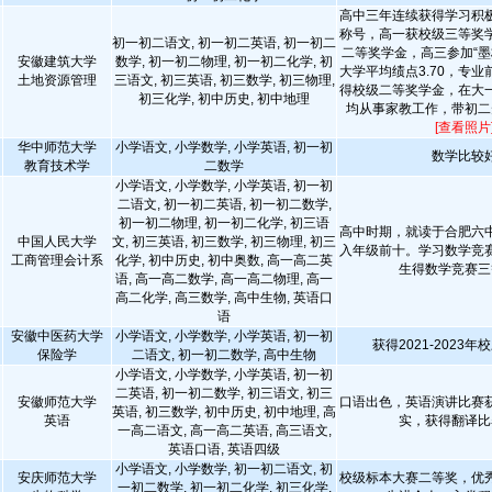
高中三年连续获得学习积
称号，高一获校级三等奖
初一初二语文, 初一初二英语, 初一初二
二等奖学金，高三参加“墨
安徽建筑大学
数学, 初一初二物理, 初一初二化学, 初
大学平均绩点3.70，专
土地资源管理
三语文, 初三英语, 初三数学, 初三物理,
得校级二等奖学金，在大
初三化学, 初中历史, 初中地理
均从事家教工作，带初二
[查看照片
华中师范大学
小学语文, 小学数学, 小学英语, 初一初
数学比较
教育技术学
二数学
小学语文, 小学数学, 小学英语, 初一初
二语文, 初一初二英语, 初一初二数学,
初一初二物理, 初一初二化学, 初三语
高中时期，就读于合肥六
中国人民大学
文, 初三英语, 初三数学, 初三物理, 初三
入年级前十。学习数学竞
工商管理会计系
化学, 初中历史, 初中奥数, 高一高二英
生得数学竞赛三
语, 高一高二数学, 高一高二物理, 高一
高二化学, 高三数学, 高中生物, 英语口
语
安徽中医药大学
小学语文, 小学数学, 小学英语, 初一初
获得2021-2023
保险学
二语文, 初一初二数学, 高中生物
小学语文, 小学数学, 小学英语, 初一初
二英语, 初一初二数学, 初三语文, 初三
安徽师范大学
口语出色，英语演讲比赛
英语, 初三数学, 初中历史, 初中地理, 高
英语
实，获得翻译比
一高二语文, 高一高二英语, 高三语文,
英语口语, 英语四级
小学语文, 小学数学, 初一初二语文, 初
安庆师范大学
校级标本大赛二等奖，优
一初二数学, 初一初二化学, 初三化学,