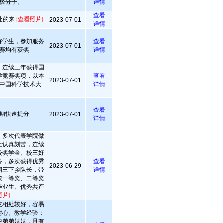
极分子。
详情
查看
处的来
[查看照片]
2023-07-01
详情
好学生，参加服务
查看
2023-07-01
赛均有获奖
详情
，连续三年获得国
学竞赛奖项，以本
查看
2023-07-01
研至中国科学技术大
详情
查看
期快速提分
2023-07-01
详情
、多次代表学院做
上认真刻苦，连续
校奖学金、校三好
务，多次获得优秀
查看
2023-06-29
期三下乡队长，带
详情
校一等奖、二等奖
毕业生、优秀共产
照片]
友相处较好，容易
耐心。教学经验：
中弟弟妹妹，且有