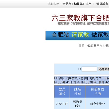
当前城市：
合肥市
[
切换其它城市
]
选择城市
合肥站
请家教
做家教
目前，63家教平台在册
ID
>>>共[763]条教员信息 共[51]页 每页[15]
[33]
[34]
[35]
[36]
[37]
[38]
[39]
[40]
[41]
[42
教员
姓名
目前身份
编号
性别
学历
韩教员
2004917
研究生毕业
(女)