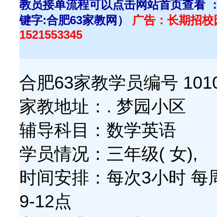
教员接单流程可以点击网站首页查看 
键字:合肥63家教网）
广告：长期招校
1521553345
合肥63家教学员编号 101
家教地址：. 梦园小区
辅导科目：数学英语
学员情况：三年级( 女),
时间安排：每次3小时 每周
9-12点