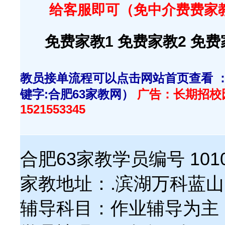
给客服
即可
（免中介费费家
免费家教1
免费家教2
免费
教员接单流程可以点击网站首页查看 
键字:合肥63家教网）
广告：长期招校
1521553345
合肥63家教学员编号 101
家教地址：.滨湖万科蓝山
辅导科目：作业辅导为主