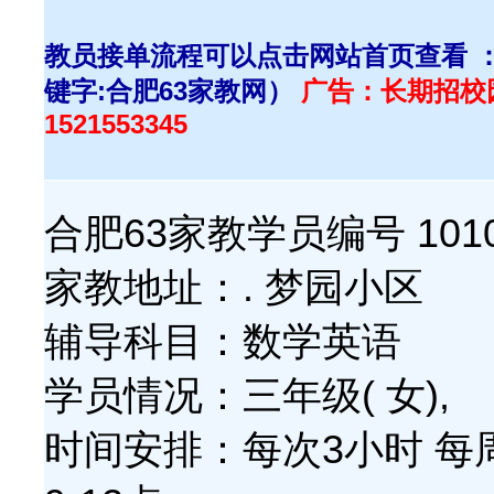
教员接单流程可以点击网站首页查看 
键字:合肥63家教网）
广告：长期招校
1521553345
合肥63家教学员编号 101
家教地址：. 梦园小区
辅导科目：数学英语
学员情况：三年级( 女),
时间安排：每次3小时 每周