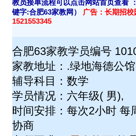
教员接单流程可以点击网站首页查看 
键字:合肥63家教网）
广告：长期招校
1521553345
合肥63家教学员编号 101
家教地址：.绿地海德公馆
辅导科目：数学
学员情况：六年级( 男),
时间安排：每次2小时 每周
协商