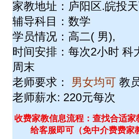
家教地址：庐阳区.皖投
辅导科目：数学
学员情况：高二( 男),
时间安排：每次2小时 科大
周末
老师要求：
男女均可
教
老师薪水: 220元每次
收费家教信息流程：查找合适家教
给客服
即可
（免中介费费家