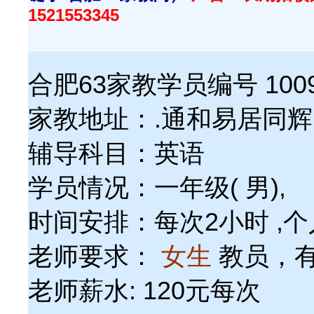
1521553345
合肥63家教学员编号 100
家教地址：.通和易居同辉
辅导科目：英语
学员情况：一年级( 男),
时间安排：每次2小时 ,
老师要求：
女生
教员，
老师薪水: 120元每次