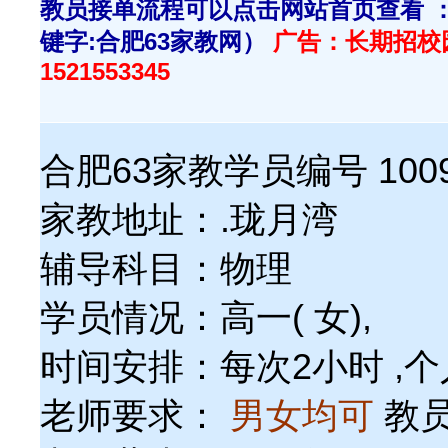
教员接单流程可以点击网站首页查看 
键字:合肥63家教网）
广告：长期招校
1521553345
合肥63家教学员编号 100
家教地址：.珑月湾
辅导科目：物理
学员情况：高一( 女),
时间安排：每次2小时 ,
老师要求：
男女均可
教