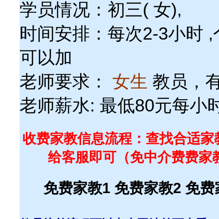
学员情况：初三( 女),
时间安排：每次2-3小时 
可以加
老师要求：
女生
教员，
老师薪水: 最低80元每小
收费家教信息流程：查找合适家教
给客服
即可
（免中介费费家
免费家教1
免费家教2
免费