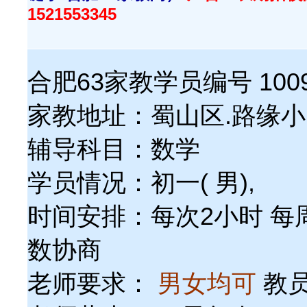
1521553345
合肥63家教学员编号 100
家教地址：蜀山区.路缘小
辅导科目：数学
学员情况：初一( 男),
时间安排：每次2小时 每周
数协商
老师要求：
男女均可
教