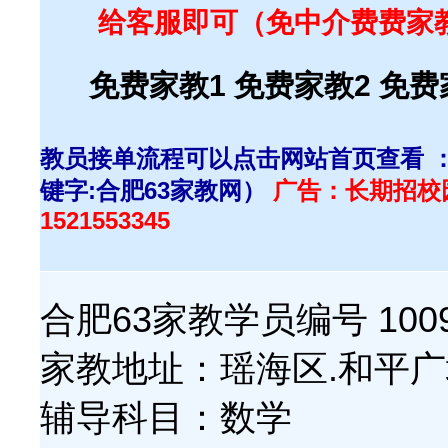
给客服
即可
（免中介费费家
免费家教1
免费家教2
免费
教员接单流程可以点击网站首页查看 
键字:合肥63家教网）
广告：长期招校
1521553345
合肥63家教学员编号 100
家教地址：瑶海区.和平广
辅导科目：数学