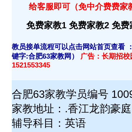
给客服
即可
（免中介费费家
免费家教1
免费家教2
免费
教员接单流程可以点击网站首页查看 
键字:合肥63家教网）
广告：长期招校
1521553345
合肥63家教学员编号 100
家教地址：.香江龙韵豪庭
辅导科目：英语