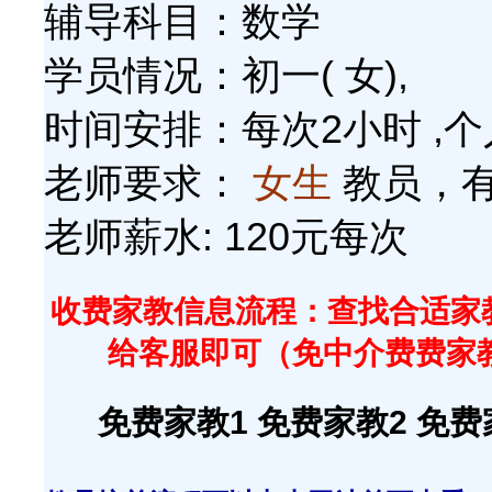
辅导科目：数学
学员情况：初一( 女),
时间安排：每次2小时 ,
老师要求：
女生
教员，
老师薪水: 120元每次
收费家教信息流程：查找合适家教
给客服
即可
（免中介费费家
免费家教1
免费家教2
免费