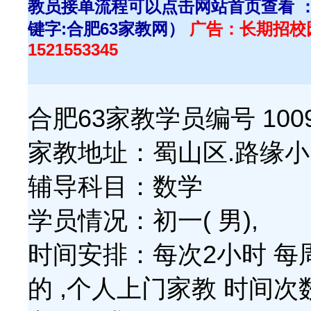
教员接单流程可以点击网站首页查看 
键字:合肥63家教网）
广告：长期招校
1521553345
合肥63家教学员编号 100
家教地址：蜀山区.路缘小
辅导科目：数学
学员情况：初一( 男),
时间安排：每次2小时 每周
的 ,个人上门家教 时间次