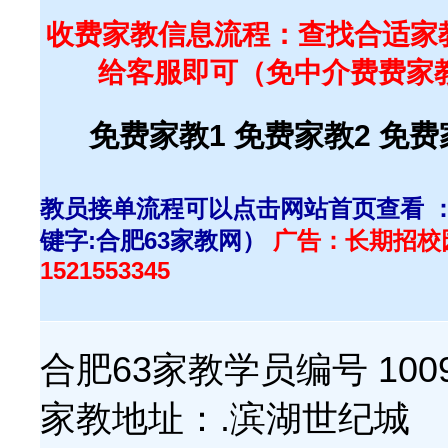
收费家教信息流程：查找合适家教
给客服
即可
（免中介费费家
免费家教1
免费家教2
免费
教员接单流程可以点击网站首页查看 
键字:合肥63家教网）
广告：长期招校
1521553345
合肥63家教学员编号 100
家教地址：.滨湖世纪城