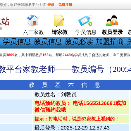
您好，欢迎来63家教平台！请
登录
免费注册
六三家教
请家教
学员信息
教员登录
学员信息
教员信息
教员必读
加盟招商
教员
3809
名，其中明星教员
163
名，帮助
2448
名学员找到了合适的老师。今日更新教
家教平台家教老师——教员编号（20054
教 员 基 本 信 息
教员姓名：
刘教员
电话预约教员： 电话15655136681或加
微信预约我哦
提示：打电话时，说是63家教上看到的！
最后登录：2025-12-29 12:57:43