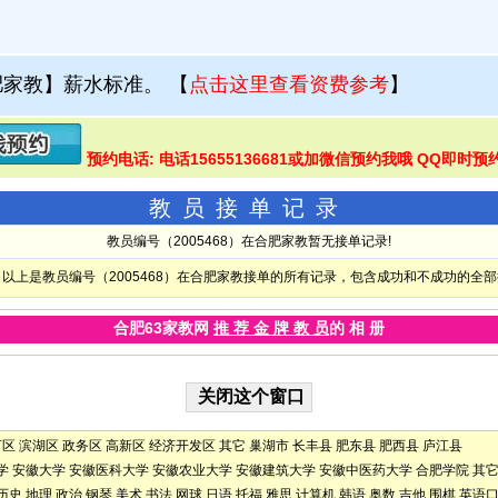
肥家教】薪水标准。
【
点击这里查看资费参考
】
预约电话: 电话15655136681或加微信预约我哦 QQ即时预
教员接单记录
教员编号（2005468）在合肥家教暂无接单记录!
以上是教员编号（2005468）在合肥家教接单的所有记录，包含成功和不成功的全
合肥63家教网
推 荐 金 牌 教 员
的 相 册
河区
滨湖区
政务区
高新区
经济开发区
其它
巢湖市
长丰县
肥东县
肥西县
庐江县
学
安徽大学
安徽医科大学
安徽农业大学
安徽建筑大学
安徽中医药大学
合肥学院
其
历史
地理
政治
钢琴
美术
书法
网球
日语
托福
雅思
计算机
韩语
奥数
吉他
围棋
英语