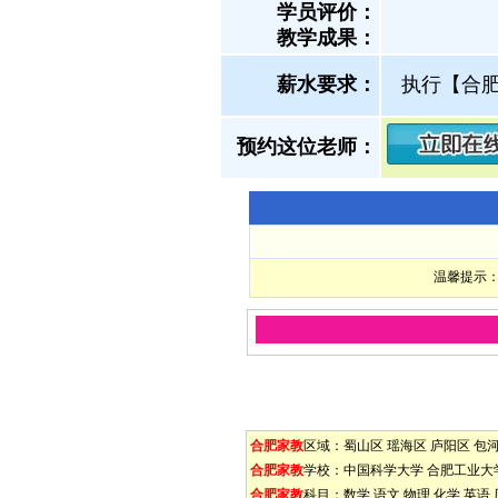
学员评价：
教学成果：
薪水要求：
执行【合
预约这位老师：
温馨提示：
合肥家教
区域：
蜀山区
瑶海区
庐阳区
包
合肥家教
学校：
中国科学大学
合肥工业大
合肥家教
科目：
数学
语文
物理
化学
英语