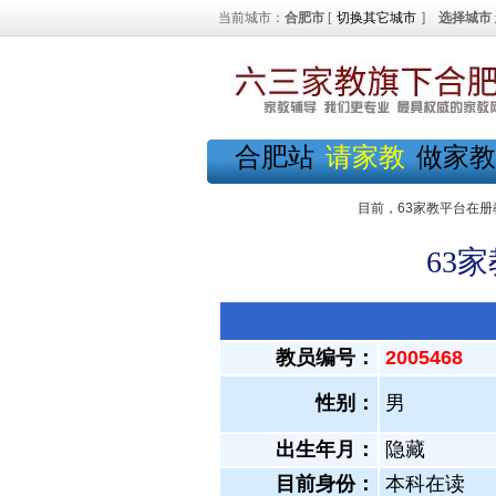
当前城市：
合肥市
[
切换其它城市
]
选择城市
合肥站
请家教
做家教
目前，63家教平台在册
63
教员编号：
2005468
性别：
男
出生年月：
隐藏
目前身份：
本科在读