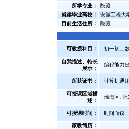
所学专业：
隐藏
就读毕业高校：
安徽工程大
目前生活住所：
隐藏
可教授科目：
初一初二数
自我描述、特长
编程能力
展示
：
所获证书
：
计算机通用
可授课区域描
瑶海区, 
述：
可授课时间：
时间面议
家教简历：