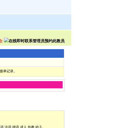
约:
部接单记录。
它
口语
法语
德语
成人
外教
幼儿