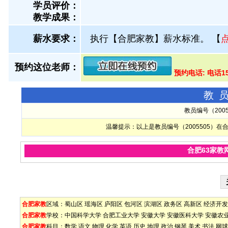
学员评价：
教学成果：
薪水要求：
执行【合肥家教】薪水标准。
【
预约这位老师：
预约电话: 电话1
教
教员编号（200
温馨提示：以上是教员编号（2005505）
合肥63家教
合肥家教
区域：
蜀山区
瑶海区
庐阳区
包河区
滨湖区
政务区
高新区
经济开发
合肥家教
学校：
中国科学大学
合肥工业大学
安徽大学
安徽医科大学
安徽农
合肥家教
科目：
数学
语文
物理
化学
英语
历史
地理
政治
钢琴
美术
书法
网球