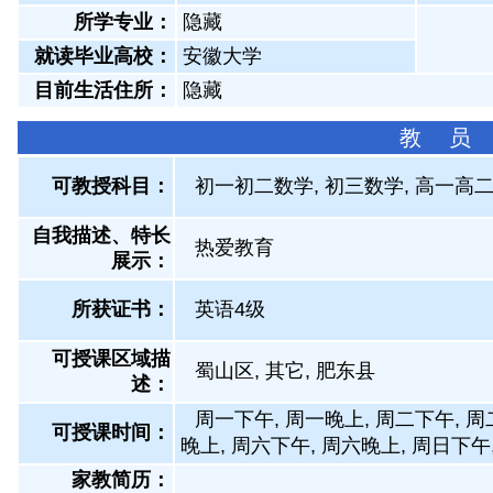
所学专业：
隐藏
就读毕业高校：
安徽大学
目前生活住所：
隐藏
教 员
可教授科目：
初一初二数学, 初三数学, 高一高二
自我描述、特长
热爱教育
展示
：
所获证书
：
英语4级
可授课区域描
蜀山区, 其它, 肥东县
述：
周一下午, 周一晚上, 周二下午, 周
可授课时间：
晚上, 周六下午, 周六晚上, 周日下午
家教简历：