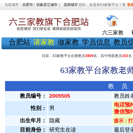
当前城市：
合肥市
[
切换其它城市
]
选择城市
您好，欢迎来63家教平台！请
登
六三家教
合肥站
请家教
做家教
学员信息
教员
目前，63家教平台在册教员
3809
名，其中明星教员
163
名
63家教平台家教老师
教 员
教员编号：
2005505
教员姓
电话预约
性别：
男
微信预
出生年月：
隐藏
提示：打
目前身份：
研究生在读
最后登录：