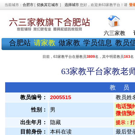
当前城市：
合肥市
[
切换其它城市
]
选择城市
您好，欢迎来63家教平台！请
登
六三家教
合肥站
请家教
做家教
学员信息
教员
目前，63家教平台在册教员
3809
名，其中明星教员
163
名
63家教平台家教老师
教 员
教员编号：
2005515
教员姓
电话预约
性别：
男
微信预
出生年月：
隐藏
提示：打
目前身份：
本科在读
最后登录：