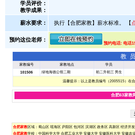
学员评价：
教学成果：
薪水要求：
执行【合肥家教】薪水标准。
【
预约这位老师：
预约电话: 电话1
教
家教编号
家教地点
学员
.绿地海德公馆二期
初二升初三 男生
101506
温馨提示：以上是教员编号（2005515）
合肥63家教
合肥家教
区域：
蜀山区
瑶海区
庐阳区
包河区
滨湖区
政务区
高新区
经济开发
合肥家教
学校：
中国科学大学
合肥工业大学
安徽大学
安徽医科大学
安徽农