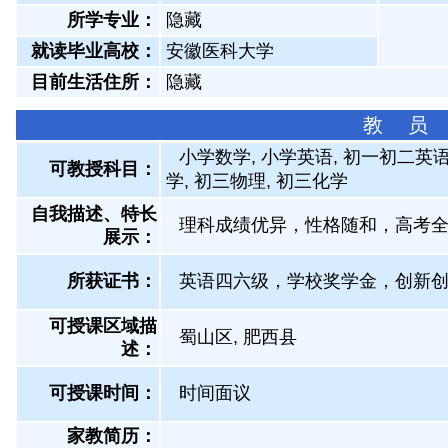
所学专业：
隐藏
就读毕业高校：
安徽医科大学
目前生活住所：
隐藏
教 员
小学数学, 小学英语, 初一初二英语
可教授科目：
学, 初三物理, 初三化学
自我描述、特长
理科成绩优异，性格随和，高考
展示
：
所获证书
：
英语四六级，学校奖学金，创新
可授课区域描
蜀山区, 肥西县
述：
可授课时间：
时间面议
家教简历：